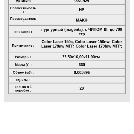
0021424
Артикул:
Совместимость
HP
:
Производитель
MAK©
:
пурпурный (magenta), с ЧИПОМ !!!, до 700
описание :
стр
Color Laser 150a, Color Laser 150nw, Color
Примечание :
Laser 178nw MFP, Color Laser 179fnw MFP;
33,50x16,00x11,00см.
Размеры :
660
Масса (г) :
0.005896
Объем (м3) :
ед. изм. :
кол-во в 1
20
коробке :