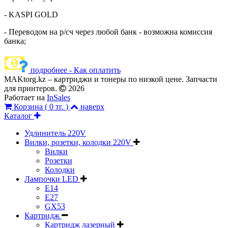
- KASPI GOLD
- Переводом на р/сч через любой банк - возможна комиссия
банка;
подробнее - Как оплатить
MAKtorg.kz – картриджи и тонеры по низкой цене. Запчасти
для принтеров.
2026
Работает на
InSales
Корзина (
0 тг.
)
наверх
Каталог
Удлинитель 220V
Вилки, розетки, колодки 220V
Вилки
Розетки
Колодки
Лампочки LED
E14
E27
GX53
Картридж
Картридж лазерный