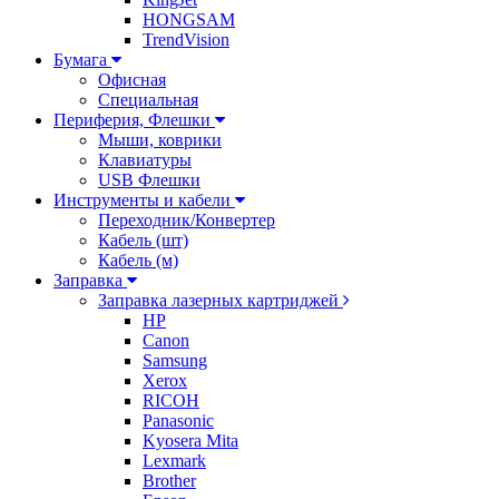
HONGSAM
TrendVision
Бумага
Офисная
Специальная
Периферия, Флешки
Мыши, коврики
Клавиатуры
USB Флешки
Инструменты и кабели
Переходник/Конвертер
Кабель (шт)
Кабель (м)
Заправка
Заправка лазерных картриджей
HP
Canon
Samsung
Xerox
RICOH
Panasonic
Kyosera Mita
Lexmark
Brother