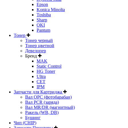
Epson
Konica Minolta
Toshiba
Sharp
OKI
Pantum
Тонер
Тонер черный
Тонер цветной
Девелопер
Бренд
MAK
Static Control
HG Toner
Ultra
CET
IPM
Запчасти для Картриджа
Вал OPC (фотобарабан)
Вал PCR (заряда)
Вал MR/DR (магнитный)
Ракель (WB, DB)
Бушинг
Чип (CHIP)
Запчасти Принтеры