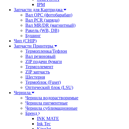
IPM
Запчасти для Картриджа
Вал OPC (фотобарабан)
Вал PCR (заряда)
Вал MR/DR (магнитный)
Ракель (WB, DB)
Бушинг
Чип (CHIP)
Запчасти Принтеры
Термопленка/Тефлон
Вал резиновый
ZIP подачи бумаги
Термоэлемент
ZIP запчасть
Шестерня
Термоблок (Fuser)
Оптический блок (LSU)
Чернила
Чернила водорастворимые
Чернила пигментные
Чернила сублимационные
Бренд
INK MATE
Ink Tec
KingJet