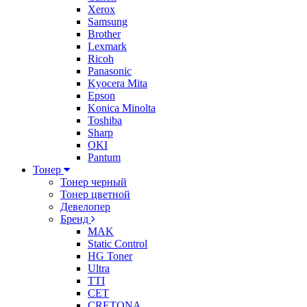
Xerox
Samsung
Brother
Lexmark
Ricoh
Panasonic
Kyocera Mita
Epson
Konica Minolta
Toshiba
Sharp
OKI
Pantum
Тонер
Тонер черный
Тонер цветной
Девелопер
Бренд
MAK
Static Control
HG Toner
Ultra
TTI
CET
CRETONA