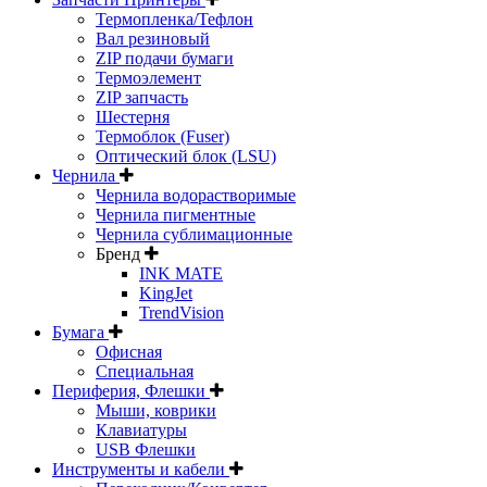
Термопленка/Тефлон
Вал резиновый
ZIP подачи бумаги
Термоэлемент
ZIP запчасть
Шестерня
Термоблок (Fuser)
Оптический блок (LSU)
Чернила
Чернила водорастворимые
Чернила пигментные
Чернила сублимационные
Бренд
INK MATE
KingJet
TrendVision
Бумага
Офисная
Специальная
Периферия, Флешки
Мыши, коврики
Клавиатуры
USB Флешки
Инструменты и кабели