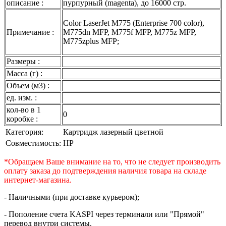
описание :
пурпурный (magenta), до 16000 стр.
Color LaserJet M775 (Enterprise 700 color),
Примечание :
M775dn MFP, M775f MFP, M775z MFP,
M775zplus MFP;
Размеры :
Масса (г) :
Объем (м3) :
ед. изм. :
кол-во в 1
0
коробке :
Категория:
Картридж лазерный цветной
Совместимость:
HP
*Обращаем Ваше внимание на то, что не следует производить
оплату заказа до подтверждения наличия товара на складе
интернет-магазина.
- Наличными (при доставке курьером);
- Пополение счета KASPI через терминали или "Прямой"
перевод внутри системы.