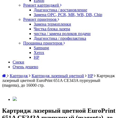
Epson
Ремонт картриджей
Диагностика / востановление
Замена OPC, PCR, MR, WB, DB, Chip
Ремонт принтеров
Замена термопленки
Чистка блока лазера
чистка / замена роликов подачи
Диагностика / профилактика
Прошивка принтеров
Samsung
Xerox
HP
Снеки
Очень дешево
Картридж
Картридж лазерный цветной
HP
Картридж
лазерный цветной EuroPrint 651A CE343A пурпурный
(magenta), до 16000 стр.
Картридж лазерный цветной EuroPrint
651A CE343A пурпурный (magenta), до