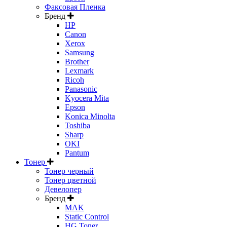
Факсовая Пленка
Бренд
HP
Canon
Xerox
Samsung
Brother
Lexmark
Ricoh
Panasonic
Kyocera Mita
Epson
Konica Minolta
Toshiba
Sharp
OKI
Pantum
Тонер
Тонер черный
Тонер цветной
Девелопер
Бренд
MAK
Static Control
HG Toner