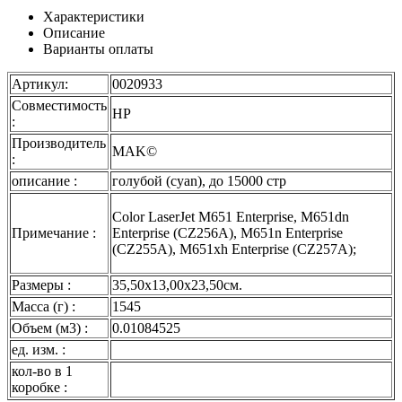
Характеристики
Описание
Варианты оплаты
Артикул:
0020933
Совместимость
HP
:
Производитель
MAK©
:
описание :
голубой (cyan), до 15000 стр
Color LaserJet M651 Enterprise, M651dn
Примечание :
Enterprise (CZ256A), M651n Enterprise
(CZ255A), M651xh Enterprise (CZ257A);
Размеры :
35,50x13,00x23,50см.
Масса (г) :
1545
Объем (м3) :
0.01084525
ед. изм. :
кол-во в 1
коробке :