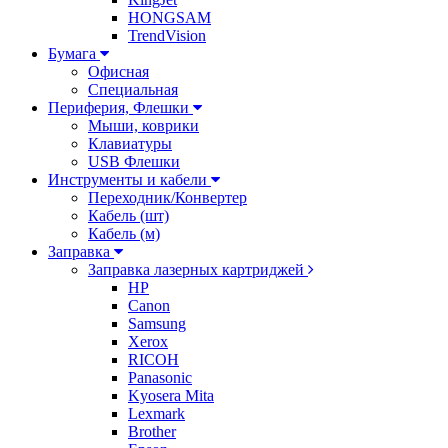
HONGSAM
TrendVision
Бумага
Офисная
Специальная
Периферия, Флешки
Мыши, коврики
Клавиатуры
USB Флешки
Инструменты и кабели
Переходник/Конвертер
Кабель (шт)
Кабель (м)
Заправка
Заправка лазерных картриджей
HP
Canon
Samsung
Xerox
RICOH
Panasonic
Kyosera Mita
Lexmark
Brother