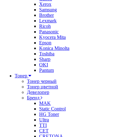
Xerox
Samsung
Brother
Lexmark
Ricoh
Panasonic
Kyocera Mita
Epson
Konica Minolta
Toshiba
Sharp
OKI
Pantum
Тонер
Тонер черный
Тонер цветной
Девелопер
Бренд
MAK
Static Control
HG Toner
Ultra
TTI
CET
CRETONA