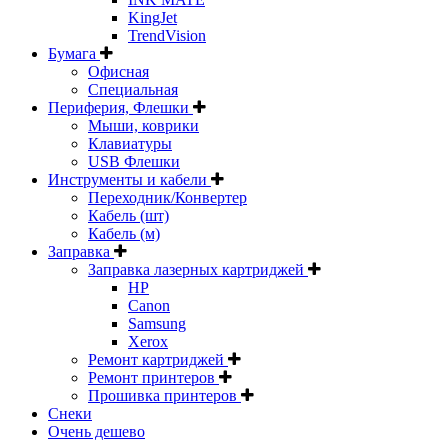
KingJet
TrendVision
Бумага
Офисная
Специальная
Периферия, Флешки
Мыши, коврики
Клавиатуры
USB Флешки
Инструменты и кабели
Переходник/Конвертер
Кабель (шт)
Кабель (м)
Заправка
Заправка лазерных картриджей
HP
Canon
Samsung
Xerox
Ремонт картриджей
Ремонт принтеров
Прошивка принтеров
Снеки
Очень дешево