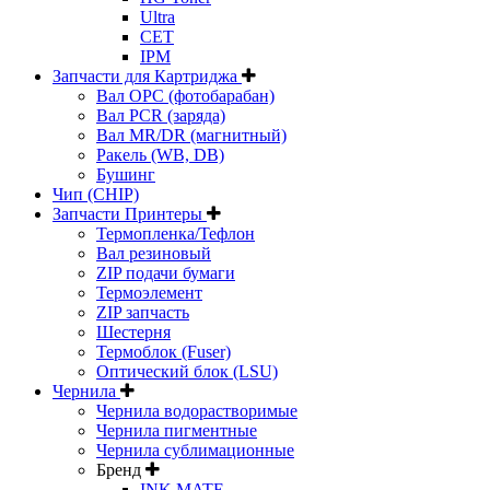
Ultra
CET
IPM
Запчасти для Картриджа
Вал OPC (фотобарабан)
Вал PCR (заряда)
Вал MR/DR (магнитный)
Ракель (WB, DB)
Бушинг
Чип (CHIP)
Запчасти Принтеры
Термопленка/Тефлон
Вал резиновый
ZIP подачи бумаги
Термоэлемент
ZIP запчасть
Шестерня
Термоблок (Fuser)
Оптический блок (LSU)
Чернила
Чернила водорастворимые
Чернила пигментные
Чернила сублимационные
Бренд
INK MATE