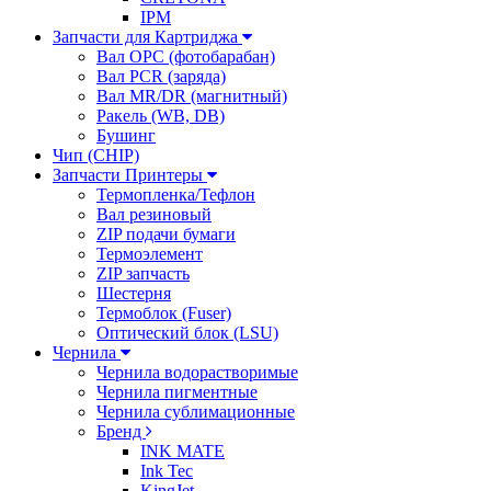
IPM
Запчасти для Картриджа
Вал OPC (фотобарабан)
Вал PCR (заряда)
Вал MR/DR (магнитный)
Ракель (WB, DB)
Бушинг
Чип (CHIP)
Запчасти Принтеры
Термопленка/Тефлон
Вал резиновый
ZIP подачи бумаги
Термоэлемент
ZIP запчасть
Шестерня
Термоблок (Fuser)
Оптический блок (LSU)
Чернила
Чернила водорастворимые
Чернила пигментные
Чернила сублимационные
Бренд
INK MATE
Ink Tec
KingJet