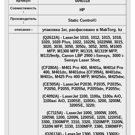
0040318
Артикул:
Совместимость
HP
:
Производитель
Static Control©
:
упаковка 1кг, расфасовано в MakTorg. kz
описание :
(Q2612A) - LaserJet 1010, 1012, 1015, 1018,
1020, 1020 Plus, 1022, 1022N, 1022NW, 3015,
3020, 3030, 3050, 3050z, 3052, 3055, M1005
MFP, M1300 MFP, M1319, M1319f MFP,
M1319mfp, Canon LBP 2900 i-Sensys, 3000 i-
Sensys Laser Shot;
(CF280A) - M401 Pro 400, M401a, M401d Pro
400, M401dn, M401dne (CF399A), M401dw,
M401n, M425 Pro 400 MFP, M425dn, M425dw;
(CE505A) - LaserJet P2030, P2035, P2035n,
P2050, P2055, P2055d, P2055dn, P2055x;
(C4092A) - LaserJet 1100, 1100a, 1100a AiO,
1100axi AiO, 1100SE, 1100Xi, 3200, 3200M,
3200SE, 3220;
(C7115A) - LaserJet 1000, 1000W, 1005,
1005W, 1200, 1200N, 1200SE, 1220, 1220SE,
3300, 3300MFP, 3310, 3320, 3320MFP, 3320N,
3320N MFP, 3330, 3330MFP, 3380, 3380MFP;
(Q2613A) - LaserJet 1300, 1300N, 1300Xi;