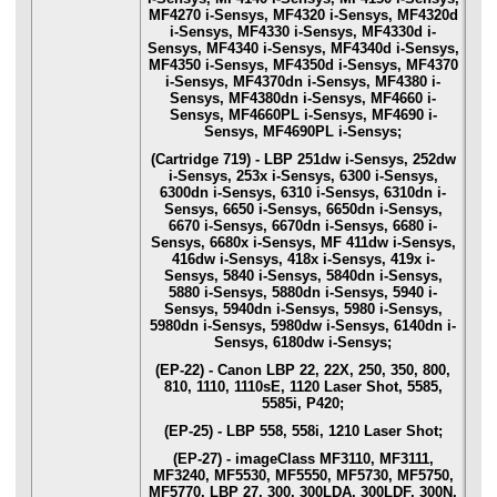
MF4270 i-Sensys, MF4320 i-Sensys, MF4320d
i-Sensys, MF4330 i-Sensys, MF4330d i-
Sensys, MF4340 i-Sensys, MF4340d i-Sensys,
MF4350 i-Sensys, MF4350d i-Sensys, MF4370
i-Sensys, MF4370dn i-Sensys, MF4380 i-
Sensys, MF4380dn i-Sensys, MF4660 i-
Sensys, MF4660PL i-Sensys, MF4690 i-
Sensys, MF4690PL i-Sensys;
(Cartridge 719) - LBP 251dw i-Sensys, 252dw
i-Sensys, 253x i-Sensys, 6300 i-Sensys,
6300dn i-Sensys, 6310 i-Sensys, 6310dn i-
Sensys, 6650 i-Sensys, 6650dn i-Sensys,
6670 i-Sensys, 6670dn i-Sensys, 6680 i-
Sensys, 6680x i-Sensys, MF 411dw i-Sensys,
416dw i-Sensys, 418x i-Sensys, 419x i-
Sensys, 5840 i-Sensys, 5840dn i-Sensys,
5880 i-Sensys, 5880dn i-Sensys, 5940 i-
Sensys, 5940dn i-Sensys, 5980 i-Sensys,
5980dn i-Sensys, 5980dw i-Sensys, 6140dn i-
Sensys, 6180dw i-Sensys;
(EP-22) - Canon LBP 22, 22X, 250, 350, 800,
810, 1110, 1110sE, 1120 Laser Shot, 5585,
5585i, P420;
(EP-25) - LBP 558, 558i, 1210 Laser Shot;
(EP-27) - imageClass MF3110, MF3111,
MF3240, MF5530, MF5550, MF5730, MF5750,
MF5770, LBP 27, 300, 300LDA, 300LDF, 300N,