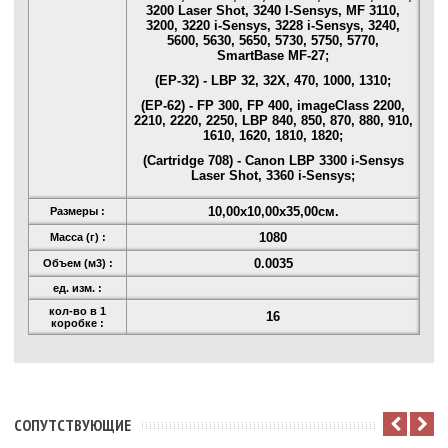
3200 Laser Shot, 3240 I-Sensys, MF 3110,
3200, 3220 i-Sensys, 3228 i-Sensys, 3240,
5600, 5630, 5650, 5730, 5750, 5770,
SmartBase MF-27;
(EP-32) - LBP 32, 32X, 470, 1000, 1310;
(EP-62) - FP 300, FP 400, imageClass 2200,
2210, 2220, 2250, LBP 840, 850, 870, 880, 910,
1610, 1620, 1810, 1820;
(Cartridge 708) - Canon LBP 3300 i-Sensys
Laser Shot, 3360 i-Sensys;
10,00x10,00x35,00см.
Размеры :
1080
Масса (г) :
0.0035
Объем (м3) :
ед. изм. :
кол-во в 1
16
коробке :
CОПУТСТВУЮЩИЕ