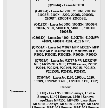
(Q2624A) - LaserJet 1150
(C4096A) - LaserJet 2100, 2100M, 2100TN,
2100SE, 2100Xi, 2200, 2200D, 2200DN,
2200DT, 2200DTN, 2200DSE;
(C4129X) - LaserJet 5000, 5000DN, 5000GN,
5000N, 5100, 5100DTN, 5100LE, 5100TN,
5100SE;
(C8061X) - LaserJet 4100, 4100DTN, 4100MFP,
4100N, 4100TN, 4101, 4101 MFP;
(Q7551A) - LaserJet M3027 MFP, M3027x MFP,
M3035 MFP, M3035x MFP, M3035xs MFP,
P3005, P3005D, P3005DN, P3005N, P3005X
(Q7553A) - LaserJet M2727 MFP, M2727NF
MFP, M2727NFS MFP, P2010 series, P2012,
P2014, P2012N, P2014N, P2015, P2015D,
P2015DN, P2015N, P2015X;
(Q5949A) - LaserJet 1160, 1160Le, 1320,
1320N, 1320NW, 1320T, 1320TN, 3390, 3392;
Canon:
Примечание :
(FX10) - Fax L95, L100 i-Sensys, L120 i-
Sensys, L140 i-Sensys, L160 i-Sensys,
imageClass MF4150, MF4690, LaserBase
MF4010 i-Sensys, MF4018 i-Sensys, MF4120
i-Sensys, MF4140 i-Sensys, MF4150 i-Sensys,