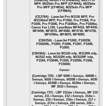
(C6N21A), M202n Pro (C6N20A), M225 Pro
MFP, M225dn Pro MFP (CF484A), M225dw
Pro MFP (CF485A), M225rdn Pro MFP
(CF486A);
(CE278A) - LaserJet Pro M1536 MFP, Pro
M1536dnf MFP, Pro P1560, Pro P1566, Pro
P1600, Pro P1606, Pro P1606dn, Pro P1606w,
Canon Fax L150, LaserBase MF4410, MF4430,
MF4450, MF4570, MF4580, MF4730, MF4750,
MF4780w, MF4870, MF4890;
(CB435A) - LaserJet P1002, P1002W,
P1002WL, P1005, P1006, P1007, P1008,
P1009;
(CB436A) - LaserJet M1120 mfp, M1120N mfp,
M1522 mfp, M1522N mfp, M1522NF mfp,
P1504, P1504N, P1505, P1505N, P1506,
P1506N;
Canon:
(Cartridge 725) - LBP 6000 i-Sensys, 6000B i-
Sensys, 6020 i-Sensys, 6020B i-Sensys, 6030
i-Sensys, 6030B i-Sensys, 6030w i-Sensys,
MF 3010 i-Sensys;
(Cartridge 737) - LBP 151dw i-Sensys, MF 210
series, 211 i-Sensys, 212 i-Sensys, 212w i-
Sensys, 216 i-Sensys, 216n i-Sensys, 217 i-
Sensys, 217w i-Sensys, 220 series, 226 i-