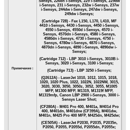
Sensys, 226dn i-Sensys, 229 i-Sensys, 229dw
i-Sensys, 231 i-Sensys, 232w i-Sensys, 237w
i-Sensys, 244dw i-Sensys, 247dw i-Sensys,
249dw i-Sensys;
(Cartridge 728) - Fax L150, L170, L410, MF
4410 i-Sensys, 4430 i-Sensys, 4450 i-Sensys,
4550 i-Sensys, 4550d i-Sensys, 4570 i-
Sensys, 4570dn i-Sensys, 4580 i-Sensys,
4580dn i-Sensys, 4730 i-Sensys, 4750 i-
Sensys, 4780w i-Sensys, 4870 i-Sensys,
4870dn i-Sensys, 4890 i-Sensys, 4890dw i-
Sensys;
(Cartridge 712) - LBP 3010 i-Sensys, 3010B i-
Sensys, 3020 i-Sensys, 3100 i-Sensys;
Примечание :
(Cartridge 713) - LBP 3250 i-Sensys;
(Q2612A) - LaserJet 1010, 1012, 1015, 1018,
1020, 1020 Plus, 1022, 1022N, 1022NW, 3015,
3020, 3030, 3050, 3050z, 3052, 3055, M1005
MFP, M1300 MFP, M1319, M1319f MFP,
M1319mfp, Canon LBP 2900 i-Sensys, 3000 i-
Sensys Laser Shot;
(CF280A) - M401 Pro 400, M401a, M401d Pro
400, M401dn, M401dne (CF399A), M401dw,
M401n, M425 Pro 400 MFP, M425dn, M425dw;
(CE505A) - LaserJet P2030, P2035, P2035n,
P2050, P2055, P2055d, P2055dn, P2055x;