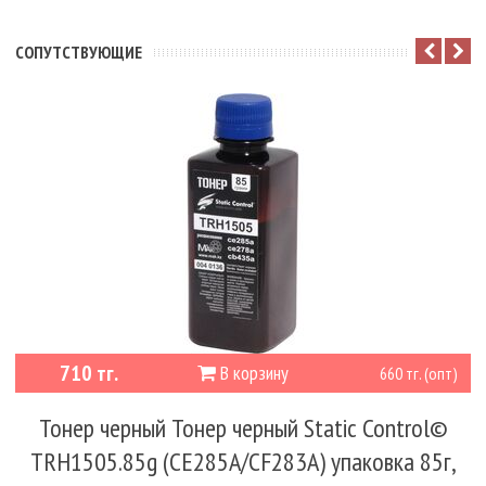
CОПУТСТВУЮЩИЕ
710 тг.
В корзину
660 тг. (опт)
Тонер черный Тонер черный Static Control©
TRH1505.85g (CE285A/CF283A) упаковка 85г,