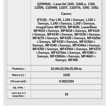
(Q5949A) - LaserJet 1160, 1160Le, 1320,
1320N, 1320NW, 1320T, 1320TN, 3390, 3392;
Canon:
(FX10) - Fax L95, L100 i-Sensys, L120 i-
Sensys, L140 i-Sensys, L160 i-Sensys,
imageClass MF4150, MF4690, LaserBase
MF4010 i-Sensys, MF4018 i-Sensys, MF4120
i-Sensys, MF4140 i-Sensys, MF4150 i-Sensys,
MF4270 i-Sensys, MF4320 i-Sensys, MF4320d
i-Sensys, MF4330 i-Sensys, MF4330d i-
Sensys, MF4340 i-Sensys, MF4340d i-Sensys,
MF4350 i-Sensys, MF4350d i-Sensys, MF4370
i-Sensys, MF4370dn i-Sensys, MF4380 i-
Sensys, MF4380dn i-Sensys, MF4660 i-
Sensys, MF466
10,00x10,00x35,00см.
Размеры :
1030
Масса (г) :
0.0021504
Объем (м3) :
ед. изм. :
кол-во в 1
16
коробке :