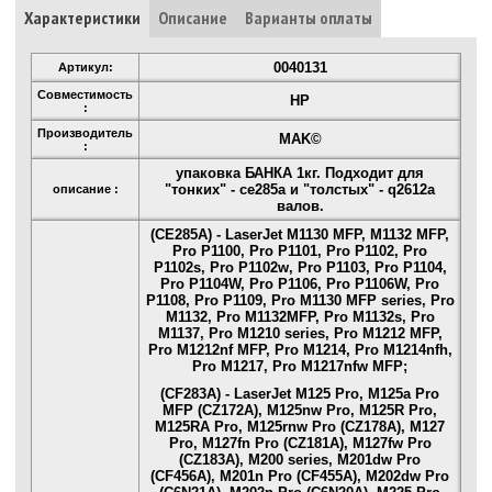
Характеристики
Описание
Варианты оплаты
0040131
Артикул:
Совместимость
HP
:
Производитель
MAK©
:
упаковка БАНКА 1кг. Подходит для
"тонких" - ce285a и "толстых" - q2612a
описание :
валов.
(CE285A) - LaserJet M1130 MFP, M1132 MFP,
Pro P1100, Pro P1101, Pro P1102, Pro
P1102s, Pro P1102w, Pro P1103, Pro P1104,
Pro P1104W, Pro P1106, Pro P1106W, Pro
P1108, Pro P1109, Pro M1130 MFP series, Pro
M1132, Pro M1132MFP, Pro M1132s, Pro
M1137, Pro M1210 series, Pro M1212 MFP,
Pro M1212nf MFP, Pro M1214, Pro M1214nfh,
Pro M1217, Pro M1217nfw MFP;
(CF283A) - LaserJet M125 Pro, M125a Pro
MFP (CZ172A), M125nw Pro, M125R Pro,
M125RA Pro, M125rnw Pro (CZ178A), M127
Pro, M127fn Pro (CZ181A), M127fw Pro
(CZ183A), M200 series, M201dw Pro
(CF456A), M201n Pro (CF455A), M202dw Pro