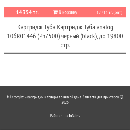
14 354 тг.
В корзину
12 415 тг. (опт)
Картридж Туба Картридж Туба analog
106R01446 (Ph7500) черный (black), до 19800
стр.
MAKtorg.kz – картриджи и тонеры по низкой цене. Запчасти для принтеров.
2026
Работает на
InSales