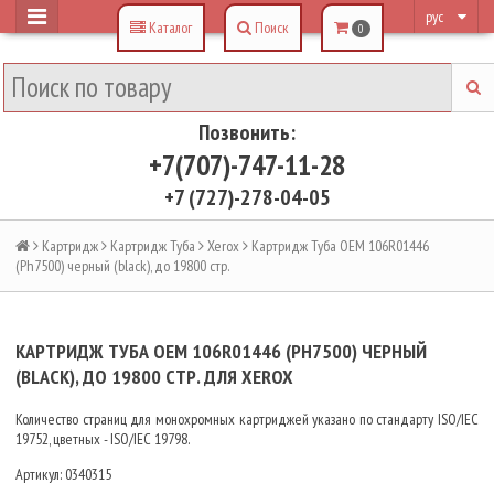
рус
Каталог
Поиск
0
Позвонить:
+7(707)-747-11-28
+7 (727)-278-04-05
Картридж
Картридж Туба
Xerox
Картридж Туба OEM 106R01446
(Ph7500) черный (black), до 19800 стр.
КАРТРИДЖ ТУБА OEM 106R01446 (PH7500) ЧЕРНЫЙ
(BLACK), ДО 19800 СТР. ДЛЯ XEROX
Количество страниц для монохромных картриджей указано по стандарту ISO/IEC
19752, цветных - ISO/IEC 19798.
Артикул:
0340315