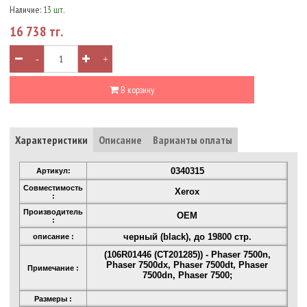
Наличие:
13 шт.
16 738 тг.
-
+
В корзину
Характеристики
Описание
Варианты оплаты
0340315
Артикул:
Совместимость
Xerox
:
Производитель
OEM
:
черный (black), до 19800 стр.
описание :
(106R01446 (CT201285)) - Phaser 7500n,
Phaser 7500dx, Phaser 7500dt, Phaser
Примечание :
7500dn, Phaser 7500;
Размеры :