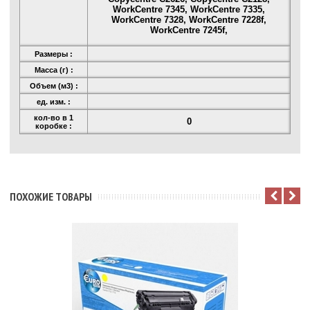
WorkCentre 7345, WorkCentre 7335,
WorkCentre 7328, WorkCentre 7228f,
WorkCentre 7245f,
Размеры :
Масса (г) :
Объем (м3) :
ед. изм. :
кол-во в 1
0
коробке :
ПОХОЖИЕ ТОВАРЫ