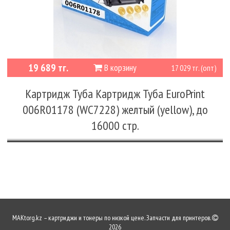
19 689 тг.
В корзину
17 029 тг. (опт)
Картридж Туба Картридж Туба EuroPrint
006R01178 (WC7228) желтый (yellow), до
16000 стр.
MAKtorg.kz – картриджи и тонеры по низкой цене. Запчасти для принтеров.
2026