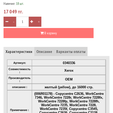
Наличие:
18 шт.
17 049 тг.
-
+
В корзину
Характеристики
Описание
Варианты оплаты
0340336
Артикул:
Совместимость
Xerox
:
Производитель
OEM
:
желтый (yellow), до 16000 стр.
описание :
(006R01178) - Copycentre C2636, WorkCentre
7346, WorkCentre 7228r, WorkCentre 7228fx,
WorkCentre 7228fp, WorkCentre 7228fh,
WorkCentre 7235, WorkCentre 7228,
WorkCentre 7235f, Copycentre C3545,
Примечание :
Copycentre C2626, Copycentre C2128,