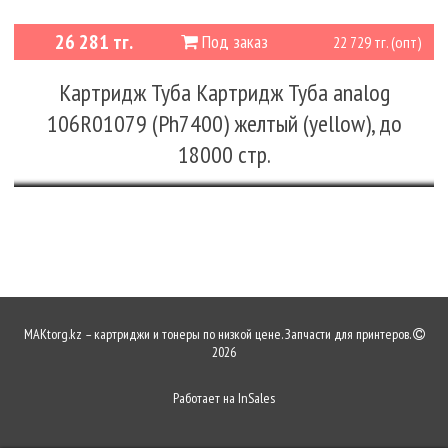
26 281 тг.
Под заказ
22 729 тг. (опт)
Картридж Туба Картридж Туба analog
106R01079 (Ph7400) желтый (yellow), до
18000 стр.
MAKtorg.kz – картриджи и тонеры по низкой цене. Запчасти для принтеров.
2026
Работает на
InSales