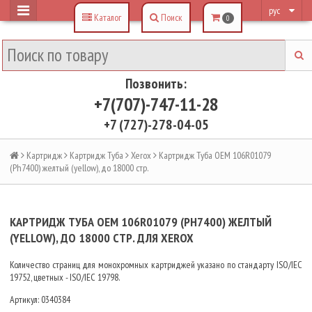
рус
Каталог
Поиск
0
Позвонить:
+7(707)-747-11-28
+7 (727)-278-04-05
Картридж
Картридж Туба
Xerox
Картридж Туба OEM 106R01079
(Ph7400) желтый (yellow), до 18000 стр.
КАРТРИДЖ ТУБА OEM 106R01079 (PH7400) ЖЕЛТЫЙ
(YELLOW), ДО 18000 СТР. ДЛЯ XEROX
Количество страниц для монохромных картриджей указано по стандарту ISO/IEC
19752, цветных - ISO/IEC 19798.
Артикул:
0340384