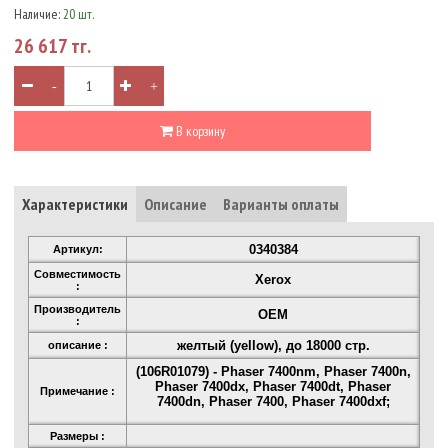
Наличие:
20 шт.
26 617 тг.
-
+
В корзину
Характеристики
Описание
Варианты оплаты
0340384
Артикул:
Совместимость
Xerox
:
Производитель
OEM
:
желтый (yellow), до 18000 стр.
описание :
(106R01079) - Phaser 7400nm, Phaser 7400n,
Phaser 7400dx, Phaser 7400dt, Phaser
Примечание :
7400dn, Phaser 7400, Phaser 7400dxf;
Размеры :