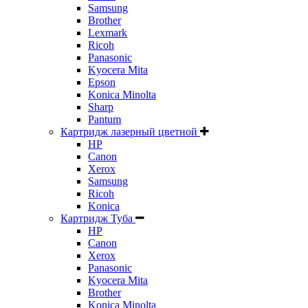
Samsung
Brother
Lexmark
Ricoh
Panasonic
Kyocera Mita
Epson
Konica Minolta
Sharp
Pantum
Картридж лазерный цветной
HP
Canon
Xerox
Samsung
Ricoh
Konica
Картридж Туба
HP
Canon
Xerox
Panasonic
Kyocera Mita
Brother
Konica Minolta