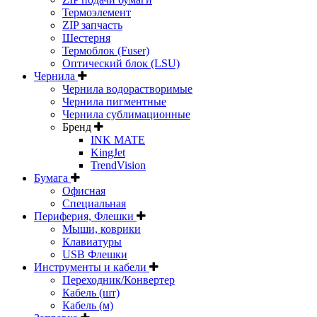
Термоэлемент
ZIP запчасть
Шестерня
Термоблок (Fuser)
Оптический блок (LSU)
Чернила
Чернила водорастворимые
Чернила пигментные
Чернила сублимационные
Бренд
INK MATE
KingJet
TrendVision
Бумага
Офисная
Специальная
Периферия, Флешки
Мыши, коврики
Клавиатуры
USB Флешки
Инструменты и кабели
Переходник/Конвертер
Кабель (шт)
Кабель (м)