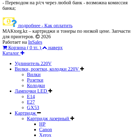
- Переводом на р/сч через любой банк - возможна комиссия
банка;
подробнее - Как оплатить
MAKtorg.kz – картриджи и тонеры по низкой цене. Запчасти
для принтеров.
2026
Работает на
InSales
Корзина (
0 тг.
)
наверх
Каталог
Удлинитель 220V
Вилки, розетки, колодки 220V
Вилки
Розетки
Колодки
Лампочки LED
E14
E27
GX53
Картридж
Картридж лазерный
HP
Canon
Xerox