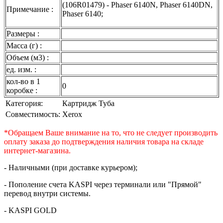
(106R01479) - Phaser 6140N, Phaser 6140DN,
Примечание :
Phaser 6140;
Размеры :
Масса (г) :
Объем (м3) :
ед. изм. :
кол-во в 1
0
коробке :
Категория:
Картридж Туба
Совместимость:
Xerox
*Обращаем Ваше внимание на то, что не следует производить
оплату заказа до подтверждения наличия товара на складе
интернет-магазина.
- Наличными (при доставке курьером);
- Пополение счета KASPI через терминали или "Прямой"
перевод внутри системы.
- KASPI GOLD