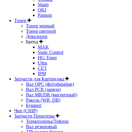
Sharp
OKI
Pantum
Тонер
Тонер черный
Тонер цветной
Девелопер
Бренд
MAK
Static Control
HG Toner
Ultra
CET
IPM
Запчасти для Картриджа
Вал OPC (фотобарабан)
Вал PCR (заряда)
Вал MR/DR (магнитный)
Ракель (WB, DB)
Бушинг
Чип (CHIP)
Запчасти Принтеры
Термопленка/Тефлон
Вал резиновый
ZIP подачи бумаги