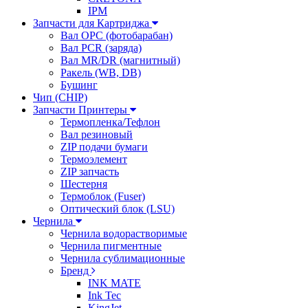
IPM
Запчасти для Картриджа
Вал OPC (фотобарабан)
Вал PCR (заряда)
Вал MR/DR (магнитный)
Ракель (WB, DB)
Бушинг
Чип (CHIP)
Запчасти Принтеры
Термопленка/Тефлон
Вал резиновый
ZIP подачи бумаги
Термоэлемент
ZIP запчасть
Шестерня
Термоблок (Fuser)
Оптический блок (LSU)
Чернила
Чернила водорастворимые
Чернила пигментные
Чернила сублимационные
Бренд
INK MATE
Ink Tec
KingJet