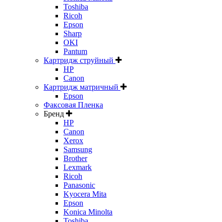
Toshiba
Ricoh
Epson
Sharp
OKI
Pantum
Картридж струйный
HP
Canon
Картридж матричный
Epson
Факсовая Пленка
Бренд
HP
Canon
Xerox
Samsung
Brother
Lexmark
Ricoh
Panasonic
Kyocera Mita
Epson
Konica Minolta
Toshiba