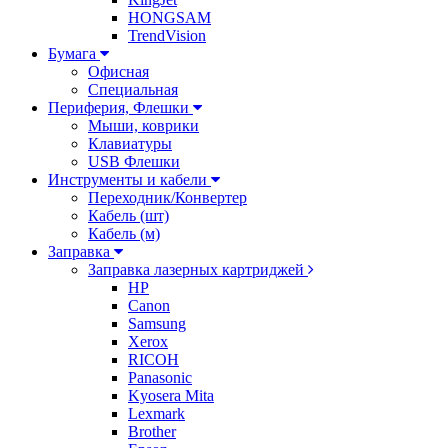
HONGSAM
TrendVision
Бумага
Офисная
Специальная
Периферия, Флешки
Мыши, коврики
Клавиатуры
USB Флешки
Инструменты и кабели
Переходник/Конвертер
Кабель (шт)
Кабель (м)
Заправка
Заправка лазерных картриджей
HP
Canon
Samsung
Xerox
RICOH
Panasonic
Kyosera Mita
Lexmark
Brother