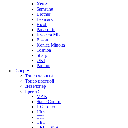
Xerox
Samsung
Brother
Lexmark
Ricoh
Panasonic
Kyocera Mita
Epson
Konica Minolta
Toshiba
Sharp
OKI
Pantum
Тонер
Тонер черный
Тонер цветной
Девелопер
Бренд
MAK
Static Control
HG Toner
Ultra
TTI
CET
CRETONA