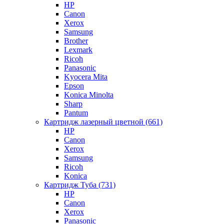
HP
Canon
Xerox
Samsung
Brother
Lexmark
Ricoh
Panasonic
Kyocera Mita
Epson
Konica Minolta
Sharp
Pantum
Картридж лазерный цветной (661)
HP
Canon
Xerox
Samsung
Ricoh
Konica
Картридж Туба (731)
HP
Canon
Xerox
Panasonic