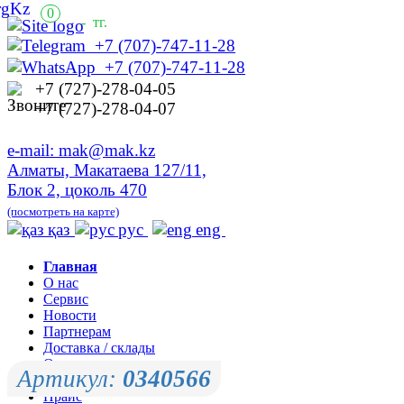
0
-
тг.
+7 (707)-747-11-28
+7 (707)-747-11-28
+7 (727)-278-04-05
+7 (727)-278-04-07
e-mail: mak@mak.kz
Алматы, Макатаева 127/11,
Блок 2, цоколь 470
(посмотреть на карте)
қаз
рус
eng
Главная
О нас
Сервис
Новости
Партнерам
Доставка / склады
Оплата
Артикул:
0340566
Контакты
Прайс