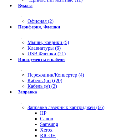
Бумага
.
Офисная (2)
Периферия, Флешки
.
Мыши, коврики (5)
Клавиатуры (6)
USB Флешки (21)
Инструменты и кабели
.
Переходник/Конвертер (4)
Кабель (шт) (20)
Кабель (м) (2)
Заправка
.
Заправка лазерных картриджей (66)
HP
Canon
Samsung
Xerox
RICOH