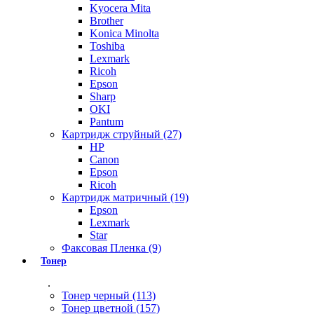
Kyocera Mita
Brother
Konica Minolta
Toshiba
Lexmark
Ricoh
Epson
Sharp
OKI
Pantum
Картридж струйный (27)
HP
Canon
Epson
Ricoh
Картридж матричный (19)
Epson
Lexmark
Star
Факсовая Пленка (9)
Тонер
.
Тонер черный (113)
Тонер цветной (157)