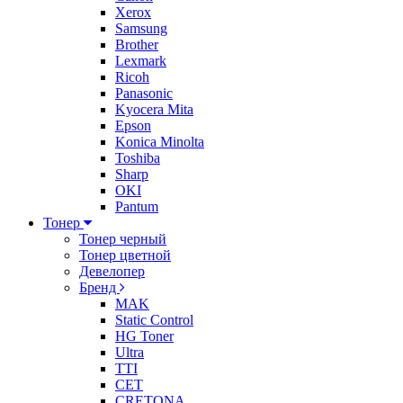
Xerox
Samsung
Brother
Lexmark
Ricoh
Panasonic
Kyocera Mita
Epson
Konica Minolta
Toshiba
Sharp
OKI
Pantum
Тонер
Тонер черный
Тонер цветной
Девелопер
Бренд
MAK
Static Control
HG Toner
Ultra
TTI
CET
CRETONA