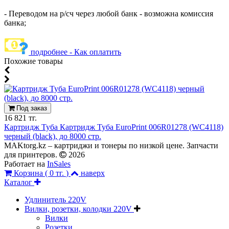
- Переводом на р/сч через любой банк - возможна комиссия
банка;
подробнее - Как оплатить
Похожие товары
Под заказ
16 821 тг.
Картридж Туба Картридж Туба EuroPrint 006R01278 (WC4118)
черный (black), до 8000 стр.
MAKtorg.kz – картриджи и тонеры по низкой цене. Запчасти
для принтеров.
2026
Работает на
InSales
Корзина (
0 тг.
)
наверх
Каталог
Удлинитель 220V
Вилки, розетки, колодки 220V
Вилки
Розетки