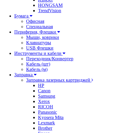
HONGSAM
TrendVision
Бумага
Офисная
Специальная
Периферия, Флешки
Мыши, коврики
Клавиатуры
USB Флешки
Инструменты и кабели
Переходник/Конвертер
Кабель (шт)
Кабель (м)
Заправка
Заправка лазерных картриджей
HP
Canon
Samsung
Xerox
RICOH
Panasonic
Kyosera Mita
Lexmark
Brother