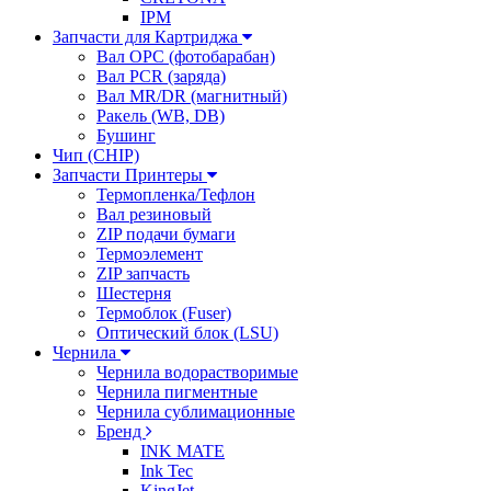
IPM
Запчасти для Картриджа
Вал OPC (фотобарабан)
Вал PCR (заряда)
Вал MR/DR (магнитный)
Ракель (WB, DB)
Бушинг
Чип (CHIP)
Запчасти Принтеры
Термопленка/Тефлон
Вал резиновый
ZIP подачи бумаги
Термоэлемент
ZIP запчасть
Шестерня
Термоблок (Fuser)
Оптический блок (LSU)
Чернила
Чернила водорастворимые
Чернила пигментные
Чернила сублимационные
Бренд
INK MATE
Ink Tec
KingJet