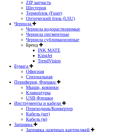
ZIP запчасть
Шестерня
Термоблок (Fuser)
Оптический блок (LSU)
Чернила
Чернила водорастворимые
Чернила пигментные
Чернила сублимационные
Бренд
INK MATE
KingJet
TrendVision
Бумага
Офисная
Специальная
Периферия, Флешки
Мыши, коврики
Клавиатуры
USB Флешки
Инструменты и кабели
Переходник/Конвертер
Кабель (шт)
Кабель (м)
Заправка
Заправка лазерных картриджей