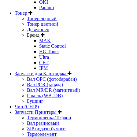
OKI
Pantum
Тонер
Тонер черный
Тонер цветной
Девелопер
Бренд
MAK
Static Control
HG Toner
Ultra
CET
IPM
Запчасти для Картриджа
Вал OPC (фотобарабан)
Вал PCR (заряда)
Вал MR/DR (магнитный)
Ракель (WB, DB)
Бушинг
Чип (CHIP)
Запчасти Принтеры
Термопленка/Тефлон
Вал резиновый
ZIP подачи бумаги
Термоэлемент