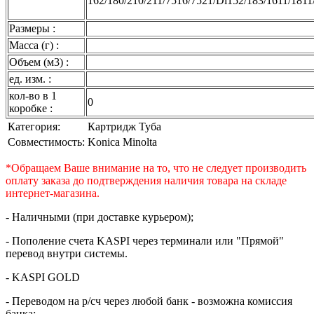
162/180/210/211/7516/7521/Di152/183/1611/1811
Размеры :
Масса (г) :
Объем (м3) :
ед. изм. :
кол-во в 1
0
коробке :
Категория:
Картридж Туба
Совместимость:
Konica Minolta
*Обращаем Ваше внимание на то, что не следует производить
оплату заказа до подтверждения наличия товара на складе
интернет-магазина.
- Наличными (при доставке курьером);
- Пополение счета KASPI через терминали или "Прямой"
перевод внутри системы.
- KASPI GOLD
- Переводом на р/сч через любой банк - возможна комиссия
банка;