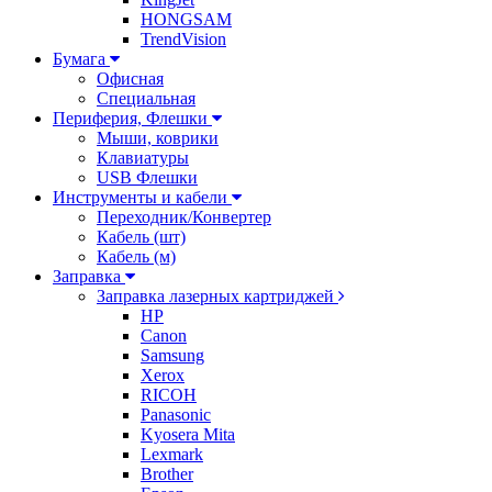
HONGSAM
TrendVision
Бумага
Офисная
Специальная
Периферия, Флешки
Мыши, коврики
Клавиатуры
USB Флешки
Инструменты и кабели
Переходник/Конвертер
Кабель (шт)
Кабель (м)
Заправка
Заправка лазерных картриджей
HP
Canon
Samsung
Xerox
RICOH
Panasonic
Kyosera Mita
Lexmark
Brother