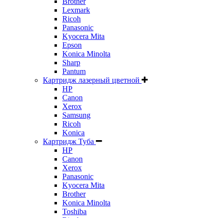
Brother
Lexmark
Ricoh
Panasonic
Kyocera Mita
Epson
Konica Minolta
Sharp
Pantum
Картридж лазерный цветной
HP
Canon
Xerox
Samsung
Ricoh
Konica
Картридж Туба
HP
Canon
Xerox
Panasonic
Kyocera Mita
Brother
Konica Minolta
Toshiba