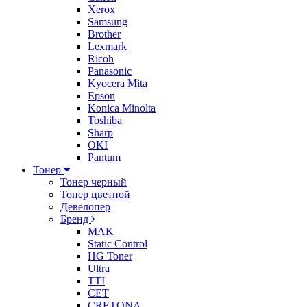
Xerox
Samsung
Brother
Lexmark
Ricoh
Panasonic
Kyocera Mita
Epson
Konica Minolta
Toshiba
Sharp
OKI
Pantum
Тонер
Тонер черный
Тонер цветной
Девелопер
Бренд
MAK
Static Control
HG Toner
Ultra
TTI
CET
CRETONA