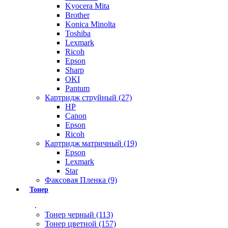
Kyocera Mita
Brother
Konica Minolta
Toshiba
Lexmark
Ricoh
Epson
Sharp
OKI
Pantum
Картридж струйный (27)
HP
Canon
Epson
Ricoh
Картридж матричный (19)
Epson
Lexmark
Star
Факсовая Пленка (9)
Тонер
.
Тонер черный (113)
Тонер цветной (157)