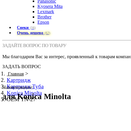
Panasonic
Kyosera Mita
Lexmark
Brother
Epson
Снеки
(16)
Очень дешево
(62)
ЗАДАЙТЕ ВОПРОС ПО ТОВАРУ
Мы благодарим Вас за интерес, проявленный к товарам компан
ЗАДАТЬ ВОПРОС
>
Главная
Картридж
Картридж Туба
Наименование:
Konica Minolta
для Konica Minolta
OEM TN-27