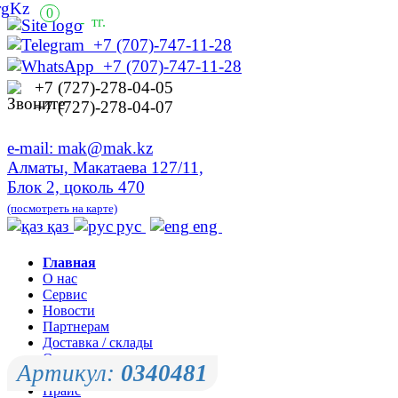
0
-
тг.
+7 (707)-747-11-28
+7 (707)-747-11-28
+7 (727)-278-04-05
+7 (727)-278-04-07
e-mail: mak@mak.kz
Алматы, Макатаева 127/11,
Блок 2, цоколь 470
(посмотреть на карте)
қаз
рус
eng
Главная
О нас
Сервис
Новости
Партнерам
Доставка / склады
Оплата
Артикул:
0340481
Контакты
Прайс