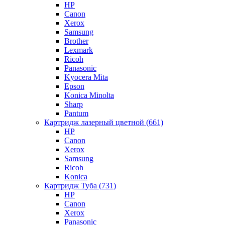
HP
Canon
Xerox
Samsung
Brother
Lexmark
Ricoh
Panasonic
Kyocera Mita
Epson
Konica Minolta
Sharp
Pantum
Картридж лазерный цветной (661)
HP
Canon
Xerox
Samsung
Ricoh
Konica
Картридж Туба (731)
HP
Canon
Xerox
Panasonic