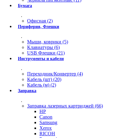
Бумага
.
Офисная (2)
Периферия, Флешки
.
Мыши, коврики (5)
Клавиатуры (6)
USB Флешки (21)
Инструменты и кабели
.
Переходник/Конвертер (4)
Кабель (шт) (20)
Кабель (м) (2)
Заправка
.
Заправка лазерных картриджей (66)
HP
Canon
Samsung
Xerox
RICOH