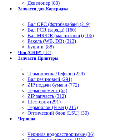
Девелопер (80)
Запчасти для Картриджа
.
Вал OPC (фотобарабан) (219)
Вал PCR (заряда) (160)
Вал MR/DR (магнитный) (106)
Ракель (WB, DB) (313)
Бушинг (88)
Чип (CHIP)
(1102)
Запчасти Принтеры
.
Термопленка/Тефлон (229)
Вал резиновый (291)
ZIP подачи бумаги (772)
Термоэлемент (62)
ZIP запчасть (312)
Шестерня (291)
Термоблок (Fuser) (215)
Оптический блок (LSU) (30)
Чернила
.
Чернила водорастворимые (36)
Чернила пигментные (11)