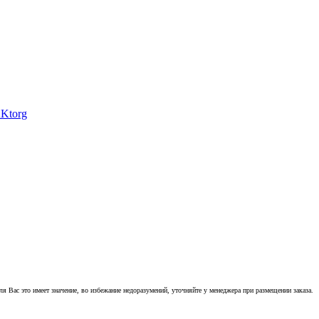
 Вас это имеет значение, во избежание недоразумений, уточняйте у менеджера при размещении заказа.