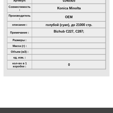
0340505
Артикул:
Совместимость
Konica Minolta
:
Производитель
OEM
:
голубой (cyan), до 21000 стр.
описание :
Bizhub C227, C287;
Примечание :
Размеры :
Масса (г) :
Объем (м3) :
ед. изм. :
кол-во в 1
0
коробке :