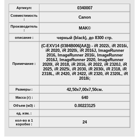
0340007
Артикул:
Совместимость
Canon
:
Производитель
MAK©
:
черный (black), до 8300 стр.
описание :
(C-EXV14 (0384B006[AA])) - iR 2022i, iR 2016i,
iR 2020, iR 2020i, iR 2016J, ImageRunner
2016, ImageRunner 2016i, ImageRunner
2016J, ImageRunner 2020, ImageRunner
Примечание :
2020I, iR 2018, iR 2016, iR 2022, iR 2320J, iR
2025, iR 2025i, iR 2030, iR 2030i, iR 2318, iR
2318L, iR 2420, iR 2422, iR 2320, iR 2320L, iR
2018i;
42,50x7,00x7,50см.
Размеры :
640
Масса (г) :
0.00223125
Объем (м3) :
ед. изм. :
кол-во в 1
24
коробке :