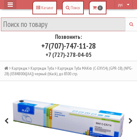
рус
Каталог
Поиск
0
Позвонить:
+7(707)-747-11-28
+7 (727)-278-04-05
Картридж
Картридж Туба
Картридж Туба MAK© (C-EXV14), (GPR-18), (NPG-
28) (0384B006[AA]) черный (black), до 8300 стр.