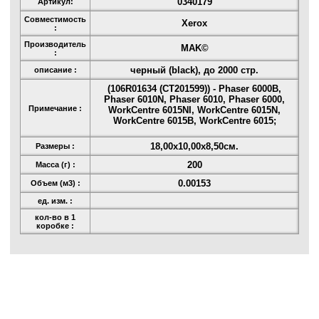
0340179
Артикул:
Совместимость
Xerox
:
Производитель
MAK©
:
черный (black), до 2000 стр.
описание :
(106R01634 (CT201599)) - Phaser 6000B,
Phaser 6010N, Phaser 6010, Phaser 6000,
Примечание :
WorkCentre 6015NI, WorkCentre 6015N,
WorkCentre 6015B, WorkCentre 6015;
18,00x10,00x8,50см.
Размеры :
200
Масса (г) :
0.00153
Объем (м3) :
ед. изм. :
кол-во в 1
коробке :