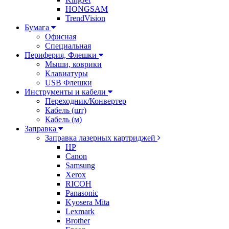
HONGSAM
TrendVision
Бумага
Офисная
Специальная
Периферия, Флешки
Мыши, коврики
Клавиатуры
USB Флешки
Инструменты и кабели
Переходник/Конвертер
Кабель (шт)
Кабель (м)
Заправка
Заправка лазерных картриджей
HP
Canon
Samsung
Xerox
RICOH
Panasonic
Kyosera Mita
Lexmark
Brother