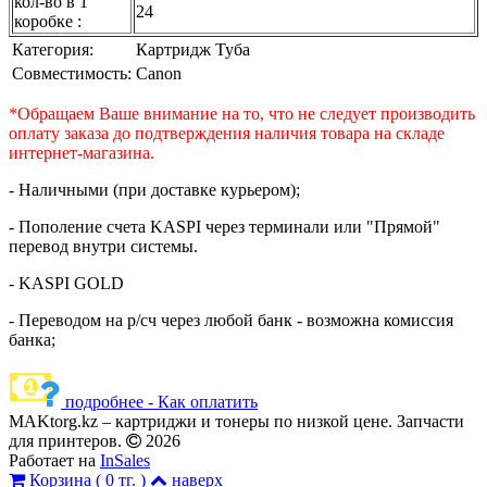
кол-во в 1
24
коробке :
Категория:
Картридж Туба
Совместимость:
Canon
*Обращаем Ваше внимание на то, что не следует производить
оплату заказа до подтверждения наличия товара на складе
интернет-магазина.
- Наличными (при доставке курьером);
- Пополение счета KASPI через терминали или "Прямой"
перевод внутри системы.
- KASPI GOLD
- Переводом на р/сч через любой банк - возможна комиссия
банка;
подробнее - Как оплатить
MAKtorg.kz – картриджи и тонеры по низкой цене. Запчасти
для принтеров.
2026
Работает на
InSales
Корзина (
0 тг.
)
наверх