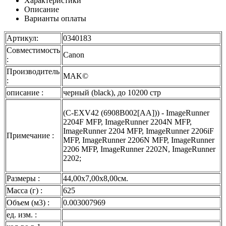
Характеристики
Описание
Варианты оплаты
Артикул:
0340183
Совместимость
Canon
:
Производитель
MAK©
:
описание :
черный (black), до 10200 стр
(C-EXV42 (6908B002[AA])) - ImageRunner
2204F MFP, ImageRunner 2204N MFP,
ImageRunner 2204 MFP, ImageRunner 2206iF
Примечание :
MFP, ImageRunner 2206N MFP, ImageRunner
2206 MFP, ImageRunner 2202N, ImageRunner
2202;
Размеры :
44,00x7,00x8,00см.
Масса (г) :
625
Объем (м3) :
0.003007969
ед. изм. :