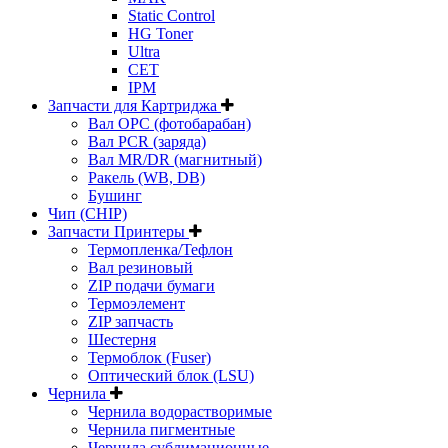
Static Control
HG Toner
Ultra
CET
IPM
Запчасти для Картриджа
Вал OPC (фотобарабан)
Вал PCR (заряда)
Вал MR/DR (магнитный)
Ракель (WB, DB)
Бушинг
Чип (CHIP)
Запчасти Принтеры
Термопленка/Тефлон
Вал резиновый
ZIP подачи бумаги
Термоэлемент
ZIP запчасть
Шестерня
Термоблок (Fuser)
Оптический блок (LSU)
Чернила
Чернила водорастворимые
Чернила пигментные
Чернила сублимационные