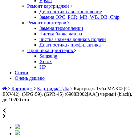
Epson
Ремонт картриджей
Диагностика / востановление
Замена OPC, PCR, MR, WB, DB, Chip
Ремонт принтеров
Замена термопленки
Чистка блока лазера
чистка / замена роликов подачи
Диагностика / профилактика
Прошивка принтеров
Samsung
Xerox
HP
Снеки
Очень дешево
Картридж
Картридж Туба
Картридж Туба MAK© (C-
EXV42), (NPG-59), (GPR-45) (6908B002[AA]) черный (black),
до 10200 стр