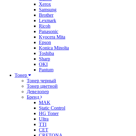
Xerox
Samsung
Brother
Lexmark
Ricoh
Panasonic
Kyocera Mita
Epson
Konica Minolta
Toshiba
Sharp
OKI
Pantum
Тонер
Тонер черный
Тонер цветной
Девелопер
Бренд
MAK
Static Control
HG Toner
Ultra
TTI
CET
CRETONA