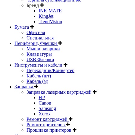
Бренд
INK MATE
KingJet
TrendVision
Бумага
Офисная
Специальная
Периферия, Флешки
Мыши, коврики
Клавиатуры
USB Флешки
Инструменты и кабели
Переходник/Конвертер
Кабель (шт)
Кабель (м)
Заправка
Заправка лазерных картриджей
HP
Canon
Samsung
Xerox
Ремонт картриджей
Ремонт принтеров
Прошивка принтеров