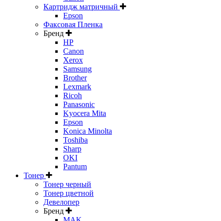
Картридж матричный
Epson
Факсовая Пленка
Бренд
HP
Canon
Xerox
Samsung
Brother
Lexmark
Ricoh
Panasonic
Kyocera Mita
Epson
Konica Minolta
Toshiba
Sharp
OKI
Pantum
Тонер
Тонер черный
Тонер цветной
Девелопер
Бренд
MAK