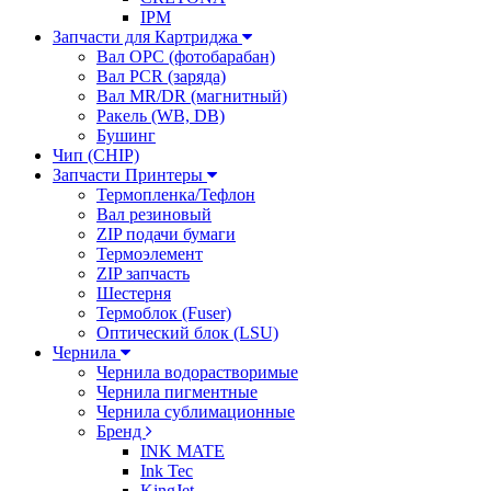
IPM
Запчасти для Картриджа
Вал OPC (фотобарабан)
Вал PCR (заряда)
Вал MR/DR (магнитный)
Ракель (WB, DB)
Бушинг
Чип (CHIP)
Запчасти Принтеры
Термопленка/Тефлон
Вал резиновый
ZIP подачи бумаги
Термоэлемент
ZIP запчасть
Шестерня
Термоблок (Fuser)
Оптический блок (LSU)
Чернила
Чернила водорастворимые
Чернила пигментные
Чернила сублимационные
Бренд
INK MATE
Ink Tec
KingJet