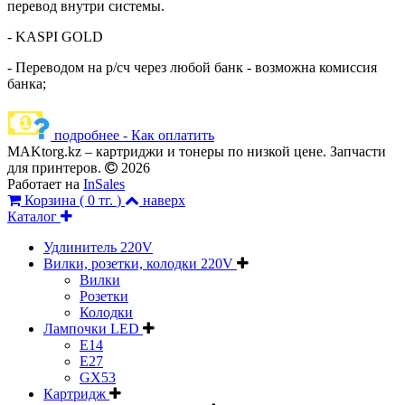
перевод внутри системы.
- KASPI GOLD
- Переводом на р/сч через любой банк - возможна комиссия
банка;
подробнее - Как оплатить
MAKtorg.kz – картриджи и тонеры по низкой цене. Запчасти
для принтеров.
2026
Работает на
InSales
Корзина (
0 тг.
)
наверх
Каталог
Удлинитель 220V
Вилки, розетки, колодки 220V
Вилки
Розетки
Колодки
Лампочки LED
E14
E27
GX53
Картридж