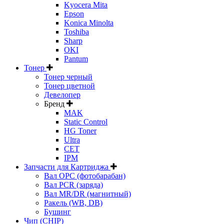
Kyocera Mita
Epson
Konica Minolta
Toshiba
Sharp
OKI
Pantum
Тонер
Тонер черный
Тонер цветной
Девелопер
Бренд
MAK
Static Control
HG Toner
Ultra
CET
IPM
Запчасти для Картриджа
Вал OPC (фотобарабан)
Вал PCR (заряда)
Вал MR/DR (магнитный)
Ракель (WB, DB)
Бушинг
Чип (CHIP)