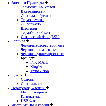
Запчасти Принтеры
Термопленка/Тефлон
Вал резиновый
ZIP подачи бумаги
Термоэлемент
ZIP запчасть
Шестерня
Термоблок (Fuser)
Оптический блок (LSU)
Чернила
Чернила водорастворимые
Чернила пигментные
Чернила сублимационные
Бренд
INK MATE
KingJet
TrendVision
Бумага
Офисная
Специальная
Периферия, Флешки
Мыши, коврики
Клавиатуры
USB Флешки
Инструменты и кабели