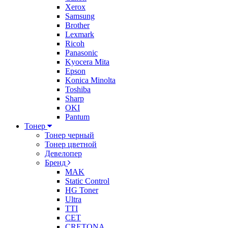
Xerox
Samsung
Brother
Lexmark
Ricoh
Panasonic
Kyocera Mita
Epson
Konica Minolta
Toshiba
Sharp
OKI
Pantum
Тонер
Тонер черный
Тонер цветной
Девелопер
Бренд
MAK
Static Control
HG Toner
Ultra
TTI
CET
CRETONA