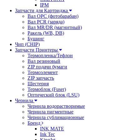
IPM
Запчасти для Картриджа
Вал OPC (фотобарабан)
Вал PCR (заряда)
Вал MR/DR (магнитный)
Ракель (WB, DB)
Бушинг
Чип (CHIP)
Запчасти Принтеры
Термопленка/Тефлон
Вал резиновый
ZIP подачи бумаги
Термоэлемент
ZIP запчасть
Шестерня
Термоблок (Fuser)
Оптический блок (LSU)
Чернила
Чернила водорастворимые
Чернила пигментные
Чернила сублимационные
Бренд
INK MATE
Ink Tec
KingJet