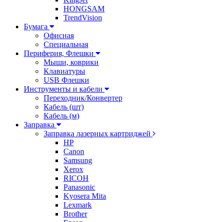
HONGSAM
TrendVision
Бумага
Офисная
Специальная
Периферия, Флешки
Мыши, коврики
Клавиатуры
USB Флешки
Инструменты и кабели
Переходник/Конвертер
Кабель (шт)
Кабель (м)
Заправка
Заправка лазерных картриджей
HP
Canon
Samsung
Xerox
RICOH
Panasonic
Kyosera Mita
Lexmark
Brother