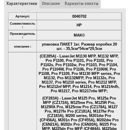
Характеристики
Описание
Варианты оплаты
0040702
Артикул:
Совместимость
HP
:
Производитель
MAK©
:
упаковка ПАКЕТ 1кг. Размер коробки 20
описание :
шт. - 35,5см*54см*29,5см
(CE285A) - LaserJet M1130 MFP, M1132 MFP,
Pro P1100, Pro P1101, Pro P1102, Pro
P1102s, Pro P1102w, Pro P1103, Pro P1104,
Pro P1104W, Pro P1106, Pro P1106W, Pro
P1108, Pro P1109, Pro M1130 MFP series, Pro
M1132, Pro M1132MFP, Pro M1132s, Pro
M1137, Pro M1210 series, Pro M1212 MFP,
Pro M1212nf MFP, Pro M1214, Pro M1214nfh,
Pro M1217, Pro M1217nfw MFP;
(CF283A) - LaserJet M125 Pro, M125a Pro
MFP (CZ172A), M125nw Pro, M125R Pro,
M125RA Pro, M125rnw Pro (CZ178A), M127
Pro, M127fn Pro (CZ181A), M127fw Pro
(CZ183A), M200 series, M201dw Pro
(CF456A), M201n Pro (CF455A), M202dw Pro
(C6N21A), M202n Pro (C6N20A), M225 Pro
MFP, M225dn Pro MFP (CF484A), M225dw