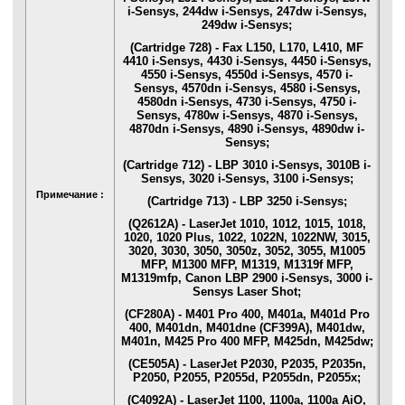
i-Sensys, 244dw i-Sensys, 247dw i-Sensys,
249dw i-Sensys;
(Cartridge 728) - Fax L150, L170, L410, MF
4410 i-Sensys, 4430 i-Sensys, 4450 i-Sensys,
4550 i-Sensys, 4550d i-Sensys, 4570 i-
Sensys, 4570dn i-Sensys, 4580 i-Sensys,
4580dn i-Sensys, 4730 i-Sensys, 4750 i-
Sensys, 4780w i-Sensys, 4870 i-Sensys,
4870dn i-Sensys, 4890 i-Sensys, 4890dw i-
Sensys;
(Cartridge 712) - LBP 3010 i-Sensys, 3010B i-
Sensys, 3020 i-Sensys, 3100 i-Sensys;
Примечание :
(Cartridge 713) - LBP 3250 i-Sensys;
(Q2612A) - LaserJet 1010, 1012, 1015, 1018,
1020, 1020 Plus, 1022, 1022N, 1022NW, 3015,
3020, 3030, 3050, 3050z, 3052, 3055, M1005
MFP, M1300 MFP, M1319, M1319f MFP,
M1319mfp, Canon LBP 2900 i-Sensys, 3000 i-
Sensys Laser Shot;
(CF280A) - M401 Pro 400, M401a, M401d Pro
400, M401dn, M401dne (CF399A), M401dw,
M401n, M425 Pro 400 MFP, M425dn, M425dw;
(CE505A) - LaserJet P2030, P2035, P2035n,
P2050, P2055, P2055d, P2055dn, P2055x;
(C4092A) - LaserJet 1100, 1100a, 1100a AiO,