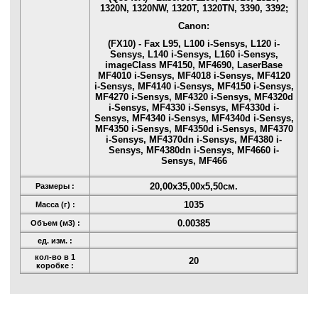
1320N, 1320NW, 1320T, 1320TN, 3390, 3392;
Canon:
(FX10) - Fax L95, L100 i-Sensys, L120 i-
Sensys, L140 i-Sensys, L160 i-Sensys,
imageClass MF4150, MF4690, LaserBase
MF4010 i-Sensys, MF4018 i-Sensys, MF4120
i-Sensys, MF4140 i-Sensys, MF4150 i-Sensys,
MF4270 i-Sensys, MF4320 i-Sensys, MF4320d
i-Sensys, MF4330 i-Sensys, MF4330d i-
Sensys, MF4340 i-Sensys, MF4340d i-Sensys,
MF4350 i-Sensys, MF4350d i-Sensys, MF4370
i-Sensys, MF4370dn i-Sensys, MF4380 i-
Sensys, MF4380dn i-Sensys, MF4660 i-
Sensys, MF466
20,00x35,00x5,50см.
Размеры :
1035
Масса (г) :
0.00385
Объем (м3) :
ед. изм. :
кол-во в 1
20
коробке :