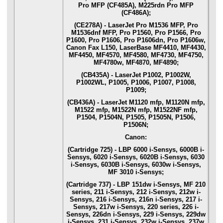
Pro MFP (CF485A), M225rdn Pro MFP
(CF486A);
(CE278A) - LaserJet Pro M1536 MFP, Pro
M1536dnf MFP, Pro P1560, Pro P1566, Pro
P1600, Pro P1606, Pro P1606dn, Pro P1606w,
Canon Fax L150, LaserBase MF4410, MF4430,
MF4450, MF4570, MF4580, MF4730, MF4750,
MF4780w, MF4870, MF4890;
(CB435A) - LaserJet P1002, P1002W,
P1002WL, P1005, P1006, P1007, P1008,
P1009;
(CB436A) - LaserJet M1120 mfp, M1120N mfp,
M1522 mfp, M1522N mfp, M1522NF mfp,
P1504, P1504N, P1505, P1505N, P1506,
P1506N;
Canon:
(Cartridge 725) - LBP 6000 i-Sensys, 6000B i-
Sensys, 6020 i-Sensys, 6020B i-Sensys, 6030
i-Sensys, 6030B i-Sensys, 6030w i-Sensys,
MF 3010 i-Sensys;
(Cartridge 737) - LBP 151dw i-Sensys, MF 210
series, 211 i-Sensys, 212 i-Sensys, 212w i-
Sensys, 216 i-Sensys, 216n i-Sensys, 217 i-
Sensys, 217w i-Sensys, 220 series, 226 i-
Sensys, 226dn i-Sensys, 229 i-Sensys, 229dw
i-Sensys, 231 i-Sensys, 232w i-Sensys, 237w