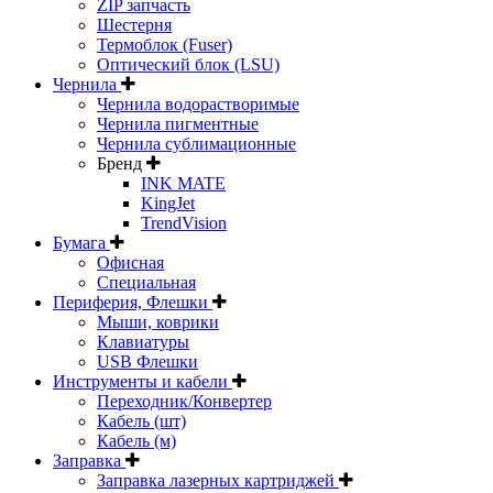
ZIP запчасть
Шестерня
Термоблок (Fuser)
Оптический блок (LSU)
Чернила
Чернила водорастворимые
Чернила пигментные
Чернила сублимационные
Бренд
INK MATE
KingJet
TrendVision
Бумага
Офисная
Специальная
Периферия, Флешки
Мыши, коврики
Клавиатуры
USB Флешки
Инструменты и кабели
Переходник/Конвертер
Кабель (шт)
Кабель (м)
Заправка
Заправка лазерных картриджей