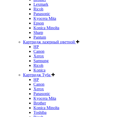
Lexmark
Ricoh
Panasonic
Kyocera Mita
Epson
Konica Minolta
Sharp
Pantum
Картридж лазерный цветной
HP
Canon
Xerox
Samsung
Ricoh
Konica
Картридж Туба
HP
Canon
Xerox
Panasonic
Kyocera Mita
Brother
Konica Minolta
Toshiba