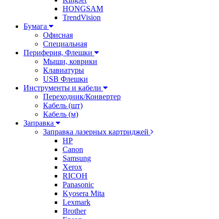
HONGSAM
TrendVision
Бумага
Офисная
Специальная
Периферия, Флешки
Мыши, коврики
Клавиатуры
USB Флешки
Инструменты и кабели
Переходник/Конвертер
Кабель (шт)
Кабель (м)
Заправка
Заправка лазерных картриджей
HP
Canon
Samsung
Xerox
RICOH
Panasonic
Kyosera Mita
Lexmark
Brother