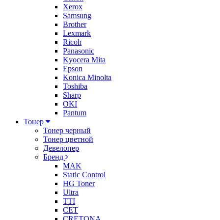
Xerox
Samsung
Brother
Lexmark
Ricoh
Panasonic
Kyocera Mita
Epson
Konica Minolta
Toshiba
Sharp
OKI
Pantum
Тонер
Тонер черный
Тонер цветной
Девелопер
Бренд
MAK
Static Control
HG Toner
Ultra
TTI
CET
CRETONA