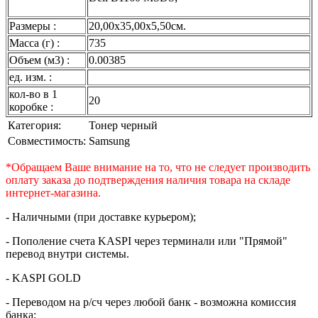
Размеры :
20,00x35,00x5,50см.
Масса (г) :
735
Объем (м3) :
0.00385
ед. изм. :
кол-во в 1
20
коробке :
Категория:
Тонер черный
Совместимость:
Samsung
*Обращаем Ваше внимание на то, что не следует производить
оплату заказа до подтверждения наличия товара на складе
интернет-магазина.
- Наличными (при доставке курьером);
- Пополение счета KASPI через терминали или "Прямой"
перевод внутри системы.
- KASPI GOLD
- Переводом на р/сч через любой банк - возможна комиссия
банка;