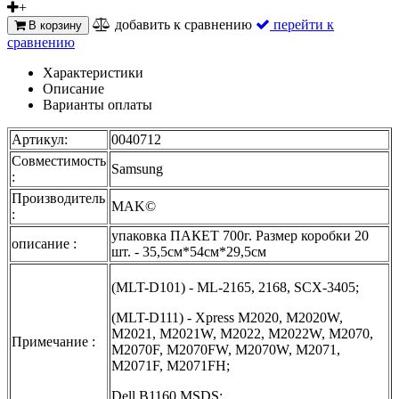
+
добавить к сравнению
перейти к
В корзину
сравнению
Характеристики
Описание
Варианты оплаты
Артикул:
0040712
Совместимость
Samsung
:
Производитель
MAK©
:
упаковка ПАКЕТ 700г. Размер коробки 20
описание :
шт. - 35,5см*54см*29,5см
(MLT-D101) - ML-2165, 2168, SCX-3405;
(MLT-D111) - Xpress M2020, M2020W,
M2021, M2021W, M2022, M2022W, M2070,
Примечание :
M2070F, M2070FW, M2070W, M2071,
M2071F, M2071FH;
Dell B1160 MSDS;