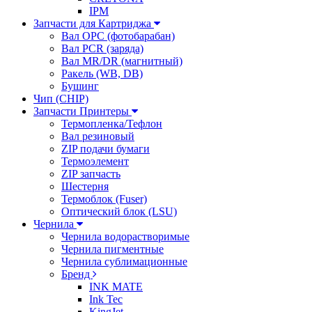
IPM
Запчасти для Картриджа
Вал OPC (фотобарабан)
Вал PCR (заряда)
Вал MR/DR (магнитный)
Ракель (WB, DB)
Бушинг
Чип (CHIP)
Запчасти Принтеры
Термопленка/Тефлон
Вал резиновый
ZIP подачи бумаги
Термоэлемент
ZIP запчасть
Шестерня
Термоблок (Fuser)
Оптический блок (LSU)
Чернила
Чернила водорастворимые
Чернила пигментные
Чернила сублимационные
Бренд
INK MATE
Ink Tec
KingJet