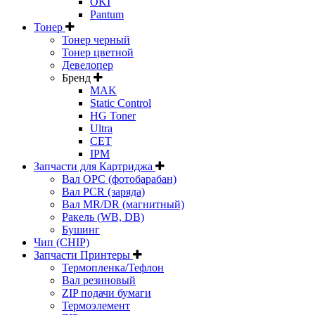
OKI
Pantum
Тонер
Тонер черный
Тонер цветной
Девелопер
Бренд
MAK
Static Control
HG Toner
Ultra
CET
IPM
Запчасти для Картриджа
Вал OPC (фотобарабан)
Вал PCR (заряда)
Вал MR/DR (магнитный)
Ракель (WB, DB)
Бушинг
Чип (CHIP)
Запчасти Принтеры
Термопленка/Тефлон
Вал резиновый
ZIP подачи бумаги
Термоэлемент