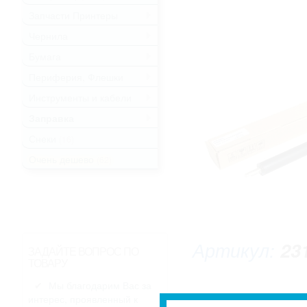
Запчасти Принтеры
.
Чернила
.
Бумага
.
Периферия, Флешки
.
Инструменты и кабели
.
Заправка
.
Снеки
(16)
Очень дешево
(62)
Артикул:
23
ЗАДАЙТЕ ВОПРОС ПО
ТОВАРУ
Мы благодарим Вас за
интерес, проявленный к
* Изображение может не совпадать