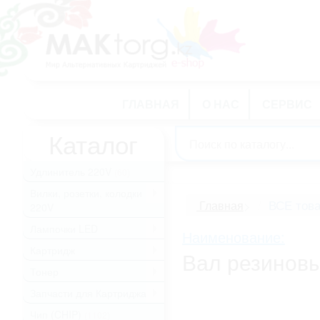
ГЛАВНАЯ
О НАС
СЕРВИС
Каталог
Удлинитель 220V
(60)
Вилки, розетки, колодки
.
ВСЕ тов
Главная
>
220V
Лампочки LED
.
Наименование:
Картридж
.
Вал резиновы
Тонер
.
Запчасти для Картриджа
.
Чип (CHIP)
(1102)