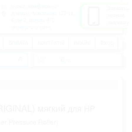
e-mail: mak@mak.kz
рус
Заказать
Алматы, Макатаева 127/11,
қаз
звонок,
Блок 2, цоколь 470
eng
заправку
(посмотреть на карте)
ОПЛАТА
КОНТАКТЫ
ПРАЙС
ВХОД
0
тг.
-
RIGINAL) мягкий
для HP
er Pressure Roller)