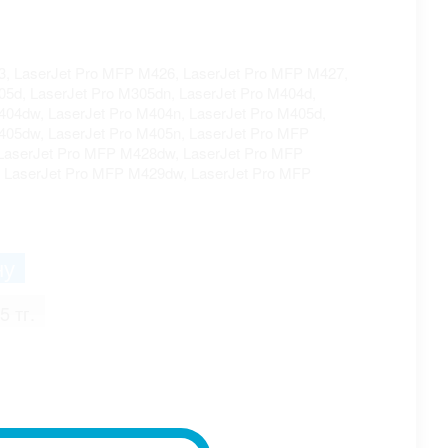
03, LaserJet Pro MFP M426, LaserJet Pro MFP M427,
05d, LaserJet Pro M305dn, LaserJet Pro M404d,
404dw, LaserJet Pro M404n, LaserJet Pro M405d,
405dw, LaserJet Pro M405n, LaserJet Pro MFP
LaserJet Pro MFP M428dw, LaserJet Pro MFP
, LaserJet Pro MFP M429dw, LaserJet Pro MFP
;
5 тг.