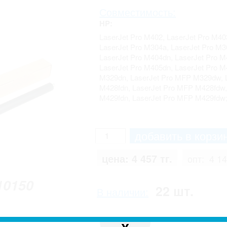
Совместимость:
HP:
LaserJet Pro M402, LaserJet Pro M4
LaserJet Pro M304a, LaserJet Pro M3
LaserJet Pro M404dn, LaserJet Pro M
LaserJet Pro M405dn, LaserJet Pro M
M329dn, LaserJet Pro MFP M329dw, 
M428fdn, LaserJet Pro MFP M428fdw
M429fdn, LaserJet Pro MFP M429fdw
цена:
4 457 тг.
опт:
4 14
10150
22 шт.
В наличии:
 с реальным. Производитель