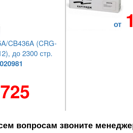
FP;
от
FP, Laser 135r MFP, Laser 135w MFP, Laser 137fnw MFP;
A/CB436A (CRG-
2), до 2300 стр.
020981
Наши координаты
 725
+7 (727) 278-08-74
сем вопросам звоните менедже