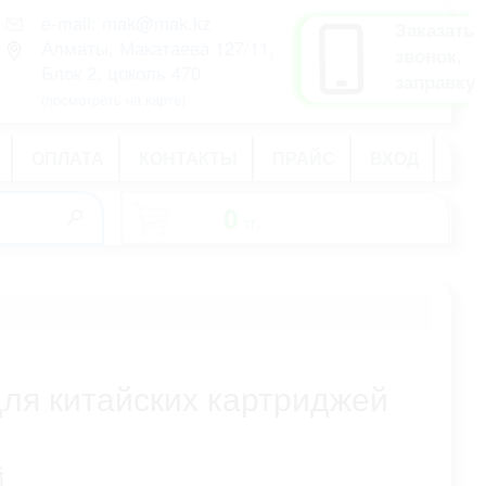
e-mail: mak@mak.kz
рус
Заказать
Алматы, Макатаева 127/11,
қаз
звонок,
Блок 2, цоколь 470
eng
заправку
(посмотреть на карте)
ОПЛАТА
КОНТАКТЫ
ПРАЙС
ВХОД
0
тг.
-
ля китайских картриджей
й