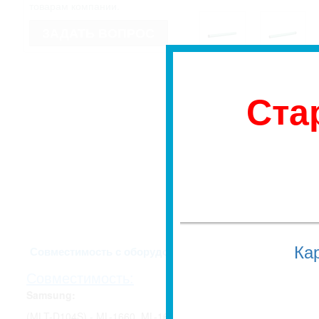
товарам компании.
ЗАДАТЬ ВОПРОС
Ста
* Изображение может не совпадать
имеет право изменить внешний вид
Если для Вас это имеет значение, 
недоразумений, уточняйте у мене
заказа.
Ка
Описание и харак
Совместимость с оборудованием
Совместимость:
Samsung:
(MLT-D104S) - ML-1660, ML-1661, ML-1665, ML-1666, ML-167