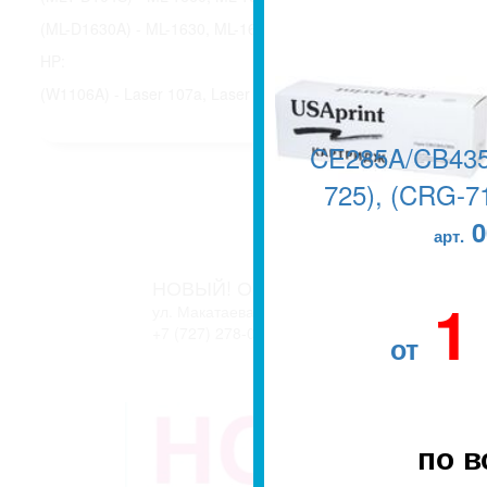
(ML-D1630A) - ML-1630, ML-1631, SCX-4500 MFP, SCX-4501 M
HP:
(W1106A) - Laser 107a, Laser 107r, Laser 107w, Laser 135a M
CE285A/CB435
725), (CRG-71
0
арт.
НОВЫЙ! ОФИС В г. АЛМАТЫ
1
ул. Макатаева, 127/11 блок 2. ЖК АТЛАНТ
+7 (727) 278-04-05
+7 (727) 278-04-07
от
по в