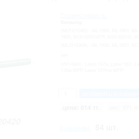
Совместимость:
Samsung:
(MLT-D104S) - ML-1660, ML-1661, ML-
1865, SCX-3200 MFP, SCX-3201G, S
(ML-D1630A) - ML-1630, ML-1631, S
HP:
(W1106A) - Laser 107a, Laser 107r, L
135w MFP, Laser 137fnw MFP;
цена:
614 тг.
опт:
571 тг
20420
54 шт.
В наличии: