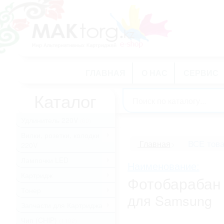
ГЛАВНАЯ
О НАС
СЕРВИС
Каталог
Удлинитель 220V
(60)
Вилки, розетки, колодки
.
ВСЕ тов
Главная
>
220V
Лампочки LED
.
Наименование:
Картридж
.
Фотобарабан 
Тонер
.
для Samsung
Запчасти для Картриджа
.
Чип (CHIP)
(1102)