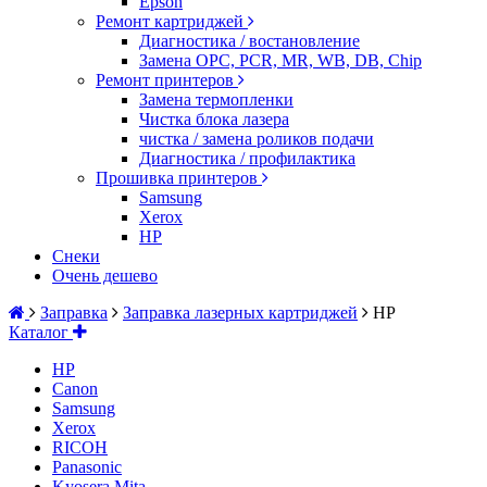
Epson
Ремонт картриджей
Диагностика / востановление
Замена OPC, PCR, MR, WB, DB, Chip
Ремонт принтеров
Замена термопленки
Чистка блока лазера
чистка / замена роликов подачи
Диагностика / профилактика
Прошивка принтеров
Samsung
Xerox
HP
Снеки
Очень дешево
Заправка
Заправка лазерных картриджей
HP
Каталог
HP
Canon
Samsung
Xerox
RICOH
Panasonic
Kyosera Mita