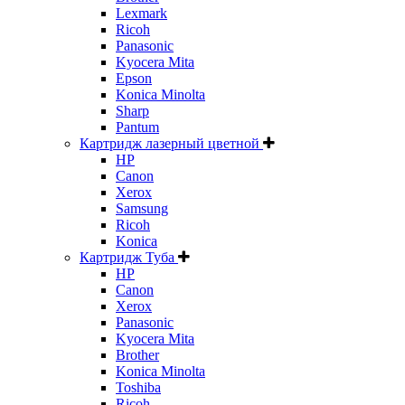
Lexmark
Ricoh
Panasonic
Kyocera Mita
Epson
Konica Minolta
Sharp
Pantum
Картридж лазерный цветной
HP
Canon
Xerox
Samsung
Ricoh
Konica
Картридж Туба
HP
Canon
Xerox
Panasonic
Kyocera Mita
Brother
Konica Minolta
Toshiba
Ricoh