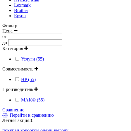
Lexmark
Brother
Epson
Фильтр
Цена
от
до
Категория
Услуги (55)
Совместимость
HP (55)
Производитель
MAK© (55)
Сравнение
Перейти к сравнению
Летняя акция!!!
покупай коробкой-оцени выгоду