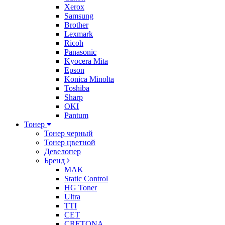
Xerox
Samsung
Brother
Lexmark
Ricoh
Panasonic
Kyocera Mita
Epson
Konica Minolta
Toshiba
Sharp
OKI
Pantum
Тонер
Тонер черный
Тонер цветной
Девелопер
Бренд
MAK
Static Control
HG Toner
Ultra
TTI
CET
CRETONA