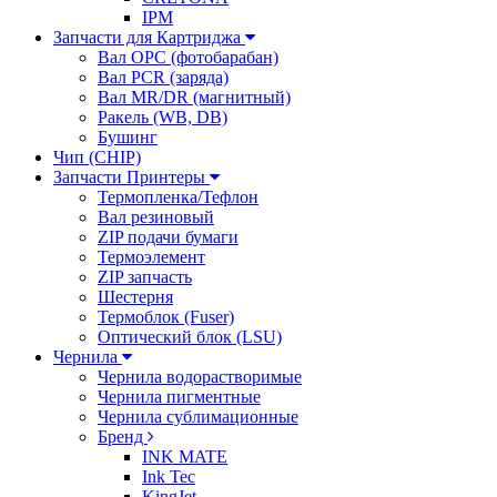
IPM
Запчасти для Картриджа
Вал OPC (фотобарабан)
Вал PCR (заряда)
Вал MR/DR (магнитный)
Ракель (WB, DB)
Бушинг
Чип (CHIP)
Запчасти Принтеры
Термопленка/Тефлон
Вал резиновый
ZIP подачи бумаги
Термоэлемент
ZIP запчасть
Шестерня
Термоблок (Fuser)
Оптический блок (LSU)
Чернила
Чернила водорастворимые
Чернила пигментные
Чернила сублимационные
Бренд
INK MATE
Ink Tec
KingJet