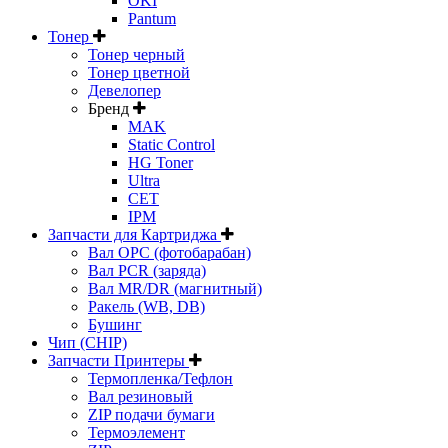
OKI
Pantum
Тонер
Тонер черный
Тонер цветной
Девелопер
Бренд
MAK
Static Control
HG Toner
Ultra
CET
IPM
Запчасти для Картриджа
Вал OPC (фотобарабан)
Вал PCR (заряда)
Вал MR/DR (магнитный)
Ракель (WB, DB)
Бушинг
Чип (CHIP)
Запчасти Принтеры
Термопленка/Тефлон
Вал резиновый
ZIP подачи бумаги
Термоэлемент