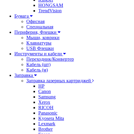
HONGSAM
TrendVision
Бумага
Офисная
Специальная
Периферия, Флешки
Мыши, коврики
Клавиатуры
USB Флешки
Инструменты и кабели
Переходник/Конвертер
Кабель (шт)
Кабель (м)
Заправка
Заправка лазерных картриджей
HP
Canon
Samsung
Xerox
RICOH
Panasonic
Kyosera Mita
Lexmark
Brother