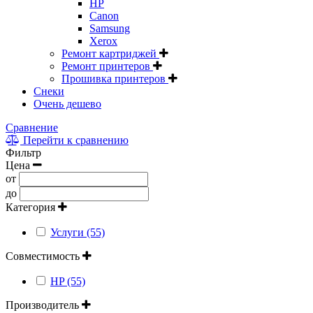
HP
Canon
Samsung
Xerox
Ремонт картриджей
Ремонт принтеров
Прошивка принтеров
Снеки
Очень дешево
Сравнение
Перейти к сравнению
Фильтр
Цена
от
до
Категория
Услуги (55)
Совместимость
HP (55)
Производитель