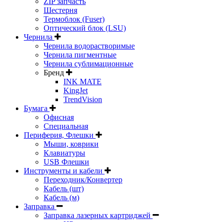
ZIP запчасть
Шестерня
Термоблок (Fuser)
Оптический блок (LSU)
Чернила
Чернила водорастворимые
Чернила пигментные
Чернила сублимационные
Бренд
INK MATE
KingJet
TrendVision
Бумага
Офисная
Специальная
Периферия, Флешки
Мыши, коврики
Клавиатуры
USB Флешки
Инструменты и кабели
Переходник/Конвертер
Кабель (шт)
Кабель (м)
Заправка
Заправка лазерных картриджей