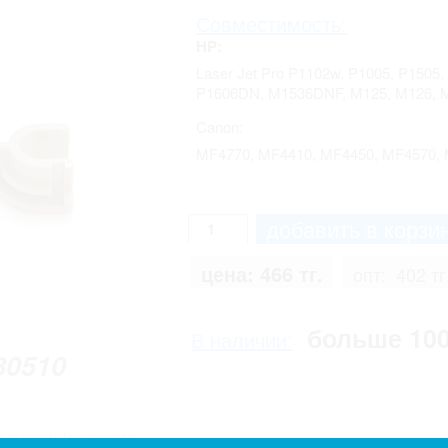
Совместимость:
HP:
Laser Jet Pro P1102w, P1005, P1505
P1606DN, M1536DNF, M125, M126, 
Canon:
MF4770, MF4410, MF4450, MF4570, 
цена:
466 тг.
опт:
402 тг
больше 10
В наличии:
80510
 с реальным. Производитель