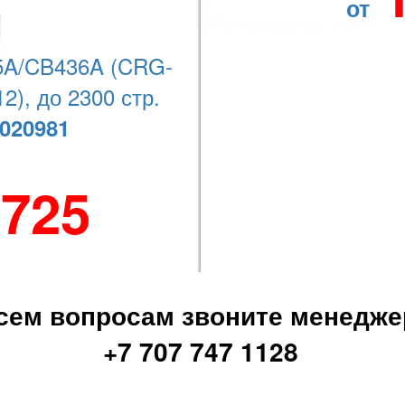
от
Наши координаты
A/CB436A (CRG-
2), до 2300 стр.
020981
+7 (727) 278-08-74
 725
сем вопросам звоните менедже
+7 707 747 1128