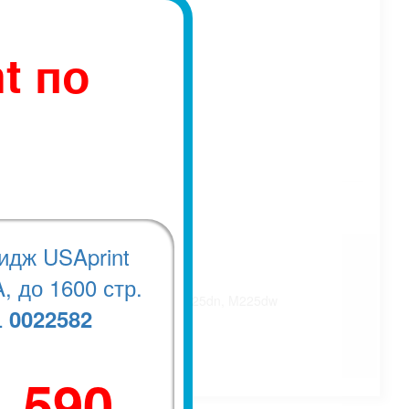
t по
идж USAprint
, до 1600 стр.
7, M128, M201n, M201dw, MFP M225dn, M225dw
0022582
.
1 590