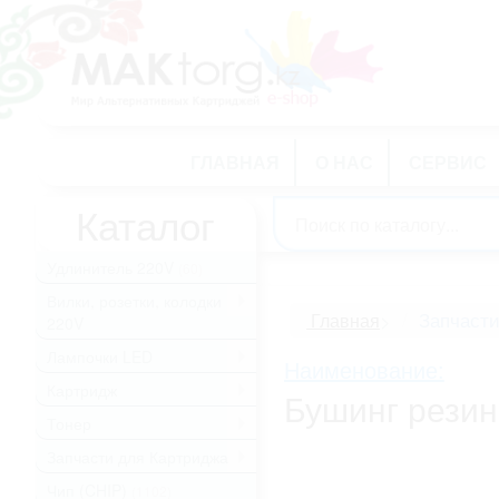
ГЛАВНАЯ
О НАС
СЕРВИС
Каталог
Удлинитель 220V
(60)
Вилки, розетки, колодки
.
Запчасти
Главная
>
220V
Лампочки LED
.
Наименование:
Картридж
.
Бушинг резин
Тонер
.
Запчасти для Картриджа
.
Чип (CHIP)
(1102)