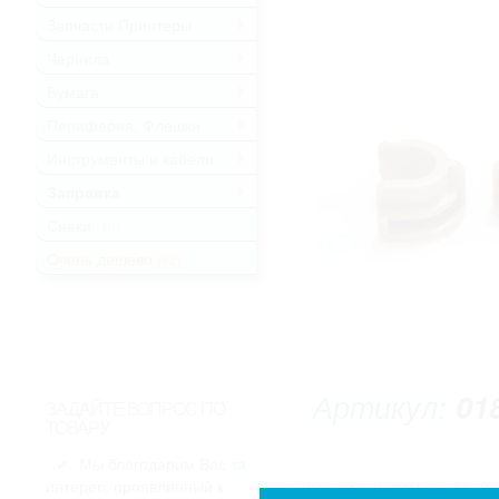
Запчасти Принтеры
.
Чернила
.
Бумага
.
Периферия, Флешки
.
Инструменты и кабели
.
Заправка
.
Снеки
(16)
Очень дешево
(62)
Артикул:
01
ЗАДАЙТЕ ВОПРОС ПО
ТОВАРУ
Мы благодарим Вас за
интерес, проявленный к
* Изображение может не совпадать