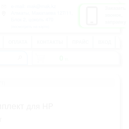
e-mail: mak@mak.kz
рус
Заказать
Алматы, Макатаева 127/11,
қаз
звонок,
Блок 2, цоколь 470
eng
заправку
(посмотреть на карте)
ОПЛАТА
КОНТАКТЫ
ПРАЙС
ВХОД
0
тг.
-
1)
мплект
для HP
т