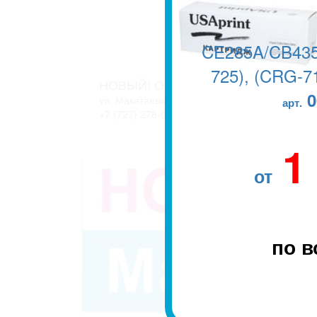
CE285A/CB435
725), (CRG-71
НОВЫЙ! ОФИС В г. АЛМАТЫ
0
ул. Макатаева, 127/11 блок 2. ЖК АТЛАНТ
арт.
+7 (727) 278-04-05
+7 (727) 278-04-07
1
от
по в