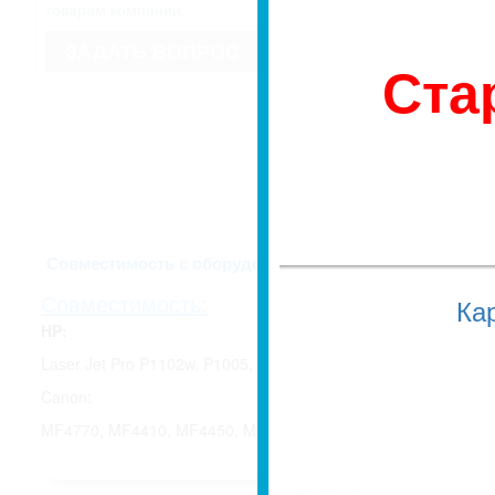
имеет право изменить внешний вид
товарам компании.
Если для Вас это имеет значение, 
недоразумений, уточняйте у мене
ЗАДАТЬ ВОПРОС
заказа.
Ста
Описание и харак
Совместимость с оборудованием
Совместимость:
Ка
HP:
Laser Jet Pro P1102w, P1005, P1505, P1505n, M1522n, M15
Canon:
MF4770, MF4410, MF4450, MF4570, MF4430;