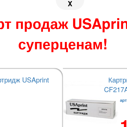
 по своему усмотрению.
X
во избежание
джера при размещении
рт продаж USAprin
суперценам!
теристики
Варианты оплаты
ртридж USAprint
Картр
CF217A
22nf, M1132mfp, M1120mfp, P1606DN, M1536DNF, M125, M126, M12
арт