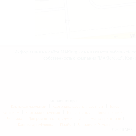
Информация на сайте MAKtorg.kz не является публичной оф
собственностью компании "MAKtorg.kz". Копи
Каталог товаров
Картридж лазерный
Картридж лазерный цветной
Тонер
картридж
Картридж струйный
Тонер черный
Тонер цветной
Чернила
Для ремонта картриджей
Для ремонта принтеров
Канцтовары/Флешки
Прайс
Заправка и Ремонт
© 2026 MAKtor