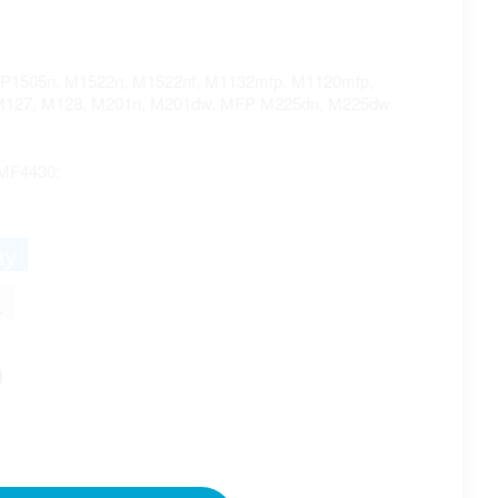
, P1505n, M1522n, M1522nf, M1132mfp, M1120mfp,
M127, M128, M201n, M201dw, MFP M225dn, M225dw
MF4430;
.
0