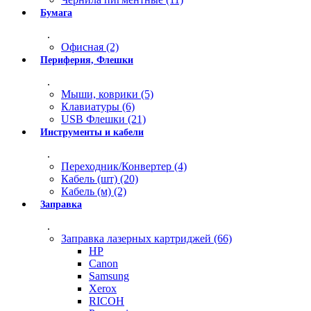
Бумага
.
Офисная (2)
Периферия, Флешки
.
Мыши, коврики (5)
Клавиатуры (6)
USB Флешки (21)
Инструменты и кабели
.
Переходник/Конвертер (4)
Кабель (шт) (20)
Кабель (м) (2)
Заправка
.
Заправка лазерных картриджей (66)
HP
Canon
Samsung
Xerox
RICOH