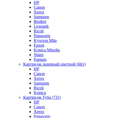
HP
Canon
Xerox
Samsung
Brother
Lexmark
Ricoh
Panasonic
Kyocera Mita
Epson
Konica Minolta
Sharp
Pantum
Картридж лазерный цветной (661)
HP
Canon
Xerox
Samsung
Ricoh
Konica
Картридж Туба (731)
HP
Canon
Xerox
Panasonic