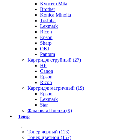
Kyocera Mita
Brother
Konica Minolta
Toshiba
Lexmark
Ricoh
Epson
Sharp
OKI
Pantum
Картридж струйный (27)
HP
Canon
Epson
Ricoh
Картридж матричный (19)
Epson
Lexmark
Star
Факсовая Пленка (9)
Тонер
.
Тонер черный (113)
Тонер цветной (157)