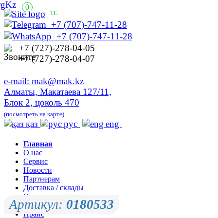
0
-
тг.
+7 (707)-747-11-28
+7 (707)-747-11-28
+7 (727)-278-04-05
+7 (727)-278-04-07
e-mail: mak@mak.kz
Алматы, Макатаева 127/11,
Блок 2, цоколь 470
(посмотреть на карте)
қаз
рус
eng
Главная
О нас
Сервис
Новости
Партнерам
Доставка / склады
Оплата
Артикул:
0180533
Контакты
Прайс