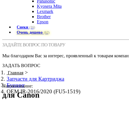
Panasonic
Kyosera Mita
Lexmark
Brother
Epson
Снеки
(16)
Очень дешево
(62)
ЗАДАЙТЕ ВОПРОС ПО ТОВАРУ
Мы благодарим Вас за интерес, проявленный к товарам компан
ЗАДАТЬ ВОПРОС
>
Главная
Запчасти для Картриджа
Бушинг
Наименование:
OEM IR-2016/2020 (FU5-1519)
для Canon