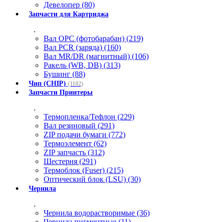
Девелопер (80)
Запчасти для Картриджа
.
Вал OPC (фотобарабан) (219)
Вал PCR (заряда) (160)
Вал MR/DR (магнитный) (106)
Ракель (WB, DB) (313)
Бушинг (88)
Чип (CHIP)
(1102)
Запчасти Принтеры
.
Термопленка/Тефлон (229)
Вал резиновый (291)
ZIP подачи бумаги (772)
Термоэлемент (62)
ZIP запчасть (312)
Шестерня (291)
Термоблок (Fuser) (215)
Оптический блок (LSU) (30)
Чернила
.
Чернила водорастворимые (36)
Чернила пигментные (11)