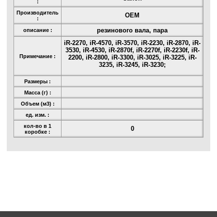
:
Производитель
OEM
:
резинового вала, пара
описание :
iR-2270, iR-4570, iR-3570, iR-2230, iR-2870, iR-
3530, iR-4530, iR-2870f, iR-2270f, iR-2230f, iR-
Примечание :
2200, iR-2800, iR-3300, iR-3025, iR-3225, iR-
3235, iR-3245, iR-3230;
Размеры :
Масса (г) :
Объем (м3) :
ед. изм. :
кол-во в 1
0
коробке :