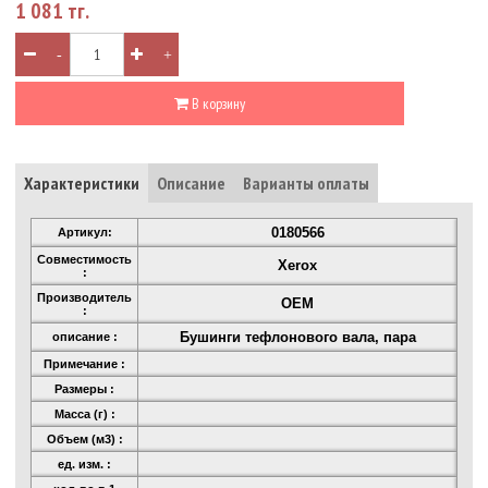
1 081 тг.
-
+
В корзину
Характеристики
Описание
Варианты оплаты
0180566
Артикул:
Совместимость
Xerox
:
Производитель
OEM
:
Бушинги тефлонового вала, пара
описание :
Примечание :
Размеры :
Масса (г) :
Объем (м3) :
ед. изм. :