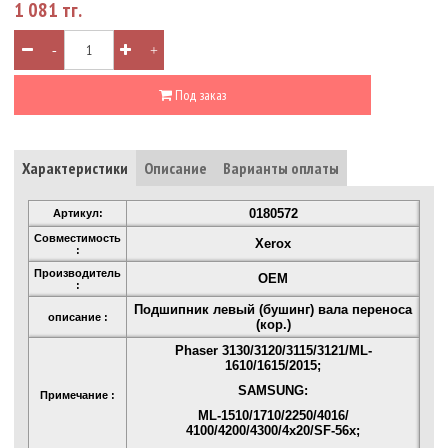
1 081 тг.
-
+
Под заказ
Характеристики
Описание
Варианты оплаты
0180572
Артикул:
Совместимость
Xerox
:
Производитель
OEM
:
Подшипник левый (бушинг) вала переноса
описание :
(кор.)
Phaser 3130/3120/3115/3121/ML-
1610/1615/2015;
SAMSUNG:
Примечание :
ML-1510/1710/2250/4016/
4100/4200/4300/4x20/SF-56x;