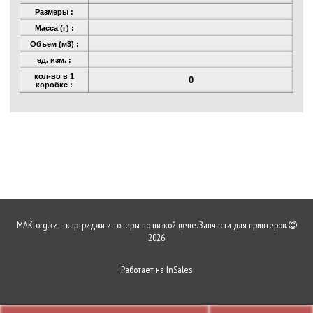
Размеры :
Масса (г) :
Объем (м3) :
ед. изм. :
кол-во в 1
0
коробке :
MAKtorg.kz – картриджи и тонеры по низкой цене. Запчасти для принтеров.
2026
Работает на
InSales