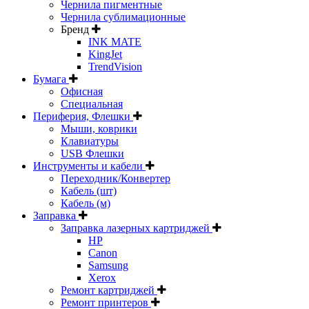
Чернила пигментные
Чернила сублимационные
Бренд
INK MATE
KingJet
TrendVision
Бумага
Офисная
Специальная
Периферия, Флешки
Мыши, коврики
Клавиатуры
USB Флешки
Инструменты и кабели
Переходник/Конвертер
Кабель (шт)
Кабель (м)
Заправка
Заправка лазерных картриджей
HP
Canon
Samsung
Xerox
Ремонт картриджей
Ремонт принтеров