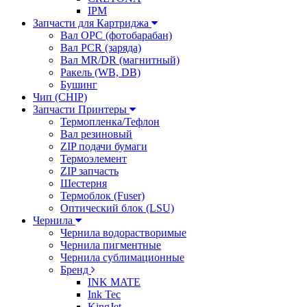
IPM
Запчасти для Картриджа
Вал OPC (фотобарабан)
Вал PCR (заряда)
Вал MR/DR (магнитный)
Ракель (WB, DB)
Бушинг
Чип (CHIP)
Запчасти Принтеры
Термопленка/Тефлон
Вал резиновый
ZIP подачи бумаги
Термоэлемент
ZIP запчасть
Шестерня
Термоблок (Fuser)
Оптический блок (LSU)
Чернила
Чернила водорастворимые
Чернила пигментные
Чернила сублимационные
Бренд
INK MATE
Ink Tec
KingJet