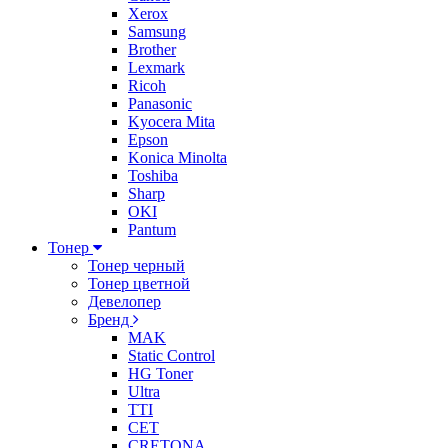
Xerox
Samsung
Brother
Lexmark
Ricoh
Panasonic
Kyocera Mita
Epson
Konica Minolta
Toshiba
Sharp
OKI
Pantum
Тонер
Тонер черный
Тонер цветной
Девелопер
Бренд
MAK
Static Control
HG Toner
Ultra
TTI
CET
CRETONA