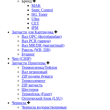
Бренд
MAK
Static Control
HG Toner
Ultra
CET
IPM
Запчасти для Картриджа
Вал OPC (фотобарабан)
Вал PCR (заряда)
Вал MR/DR (магнитный)
Ракель (WB, DB)
Бушинг
Чип (CHIP)
Запчасти Принтеры
Термопленка/Тефлон
Вал резиновый
ZIP подачи бумаги
Термоэлемент
ZIP запчасть
Шестерня
Термоблок (Fuser)
Оптический блок (LSU)
Чернила
Чернила водорастворимые