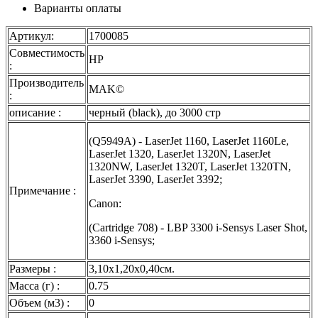
Варианты оплаты
Артикул:
1700085
Совместимость
HP
:
Производитель
MAK©
:
описание :
черный (black), до 3000 стр
(Q5949A) - LaserJet 1160, LaserJet 1160Le,
LaserJet 1320, LaserJet 1320N, LaserJet
1320NW, LaserJet 1320T, LaserJet 1320TN,
LaserJet 3390, LaserJet 3392;
Примечание :
Canon:
(Cartridge 708) - LBP 3300 i-Sensys Laser Shot,
3360 i-Sensys;
Размеры :
3,10x1,20x0,40см.
Масса (г) :
0.75
Объем (м3) :
0