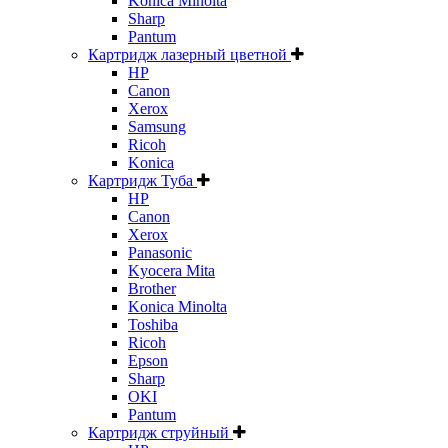
Konica Minolta
Sharp
Pantum
Картридж лазерный цветной
HP
Canon
Xerox
Samsung
Ricoh
Konica
Картридж Туба
HP
Canon
Xerox
Panasonic
Kyocera Mita
Brother
Konica Minolta
Toshiba
Ricoh
Epson
Sharp
OKI
Pantum
Картридж струйный