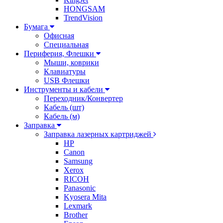
HONGSAM
TrendVision
Бумага
Офисная
Специальная
Периферия, Флешки
Мыши, коврики
Клавиатуры
USB Флешки
Инструменты и кабели
Переходник/Конвертер
Кабель (шт)
Кабель (м)
Заправка
Заправка лазерных картриджей
HP
Canon
Samsung
Xerox
RICOH
Panasonic
Kyosera Mita
Lexmark
Brother