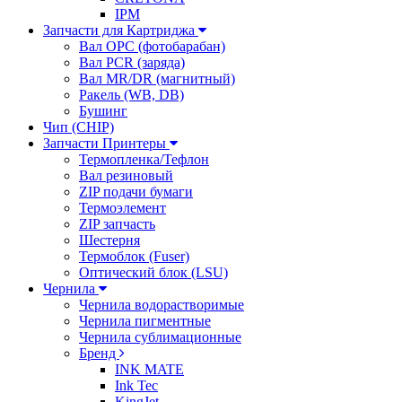
IPM
Запчасти для Картриджа
Вал OPC (фотобарабан)
Вал PCR (заряда)
Вал MR/DR (магнитный)
Ракель (WB, DB)
Бушинг
Чип (CHIP)
Запчасти Принтеры
Термопленка/Тефлон
Вал резиновый
ZIP подачи бумаги
Термоэлемент
ZIP запчасть
Шестерня
Термоблок (Fuser)
Оптический блок (LSU)
Чернила
Чернила водорастворимые
Чернила пигментные
Чернила сублимационные
Бренд
INK MATE
Ink Tec
KingJet