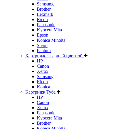
Samsung
Brother
Lexmark
Ricoh
Panasonic
Kyocera Mita
Epson
Konica Minolta
Sharp
Pantum
Картридж лазерный цветной
HP
Canon
Xerox
Samsung
Ricoh
Konica
Картридж Туба
HP
Canon
Xerox
Panasonic
Kyocera Mita
Brother
Konica Minolta