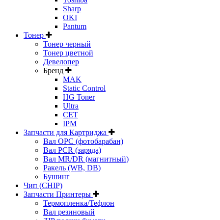
Sharp
OKI
Pantum
Тонер
Тонер черный
Тонер цветной
Девелопер
Бренд
MAK
Static Control
HG Toner
Ultra
CET
IPM
Запчасти для Картриджа
Вал OPC (фотобарабан)
Вал PCR (заряда)
Вал MR/DR (магнитный)
Ракель (WB, DB)
Бушинг
Чип (CHIP)
Запчасти Принтеры
Термопленка/Тефлон
Вал резиновый