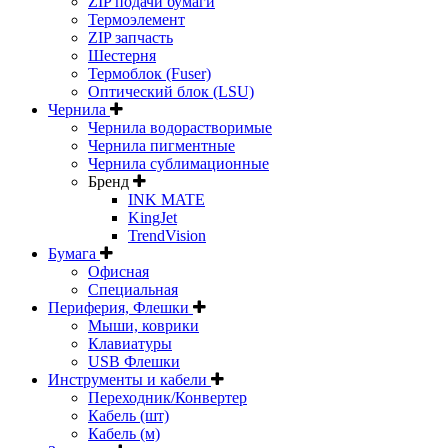
ZIP подачи бумаги
Термоэлемент
ZIP запчасть
Шестерня
Термоблок (Fuser)
Оптический блок (LSU)
Чернила
Чернила водорастворимые
Чернила пигментные
Чернила сублимационные
Бренд
INK MATE
KingJet
TrendVision
Бумага
Офисная
Специальная
Периферия, Флешки
Мыши, коврики
Клавиатуры
USB Флешки
Инструменты и кабели
Переходник/Конвертер
Кабель (шт)
Кабель (м)