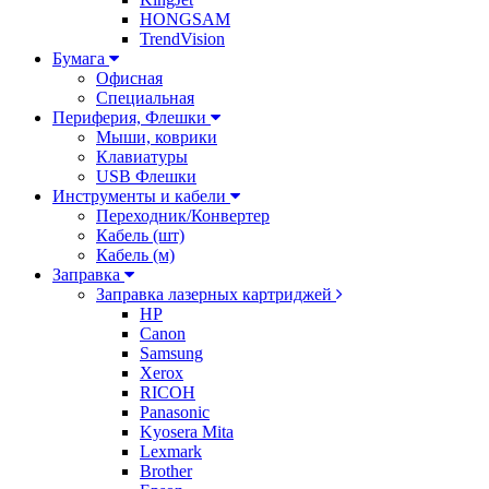
HONGSAM
TrendVision
Бумага
Офисная
Специальная
Периферия, Флешки
Мыши, коврики
Клавиатуры
USB Флешки
Инструменты и кабели
Переходник/Конвертер
Кабель (шт)
Кабель (м)
Заправка
Заправка лазерных картриджей
HP
Canon
Samsung
Xerox
RICOH
Panasonic
Kyosera Mita
Lexmark
Brother