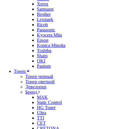
Xerox
Samsung
Brother
Lexmark
Ricoh
Panasonic
Kyocera Mita
Epson
Konica Minolta
Toshiba
Sharp
OKI
Pantum
Тонер
Тонер черный
Тонер цветной
Девелопер
Бренд
MAK
Static Control
HG Toner
Ultra
TTI
CET
CRETONA