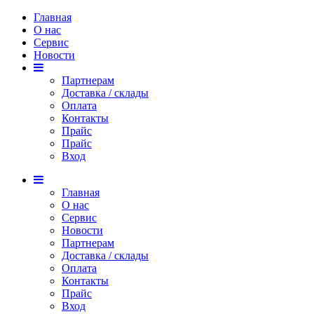
Главная
О нас
Сервис
Новости
Партнерам
Доставка / склады
Оплата
Контакты
Прайс
Прaйс
Вход
200 тг. (опт)
623 тг. (опт)
646 тг. (опт)
920 тг. (опт)
265 тг. (опт)
Главная
О нас
Сервис
Новости
Партнерам
Доставка / склады
Оплата
Контакты
Прайс
Вход