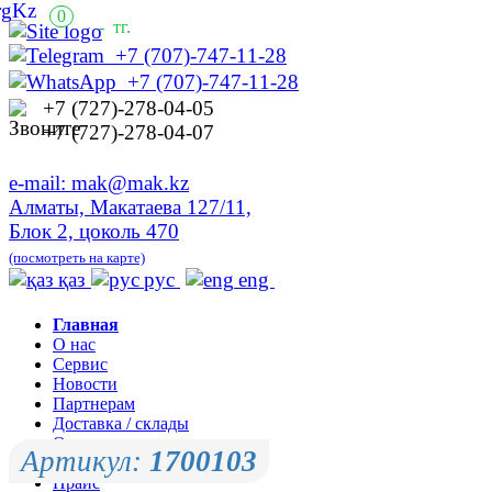
0
-
тг.
+7 (707)-747-11-28
+7 (707)-747-11-28
+7 (727)-278-04-05
+7 (727)-278-04-07
e-mail: mak@mak.kz
Алматы, Макатаева 127/11,
Блок 2, цоколь 470
(посмотреть на карте)
қаз
рус
eng
Главная
О нас
Сервис
Новости
Партнерам
Доставка / склады
Оплата
Артикул:
1700103
Контакты
Прайс