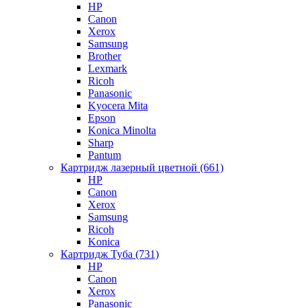
HP
Canon
Xerox
Samsung
Brother
Lexmark
Ricoh
Panasonic
Kyocera Mita
Epson
Konica Minolta
Sharp
Pantum
Картридж лазерный цветной (661)
HP
Canon
Xerox
Samsung
Ricoh
Konica
Картридж Туба (731)
HP
Canon
Xerox
Panasonic