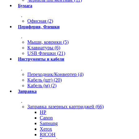
Бумага
.
Офисная (2)
Периферия, Флешки
.
Мыши, коврики (5)
Клавиатуры (6)
USB Флешки (21)
Инструменты и кабели
.
Переходник/Конвертер (4)
Кабель (шт) (20)
Кабель (м) (2)
Заправка
.
Заправка лазерных картриджей (66)
HP
Canon
Samsung
Xerox
RICOH