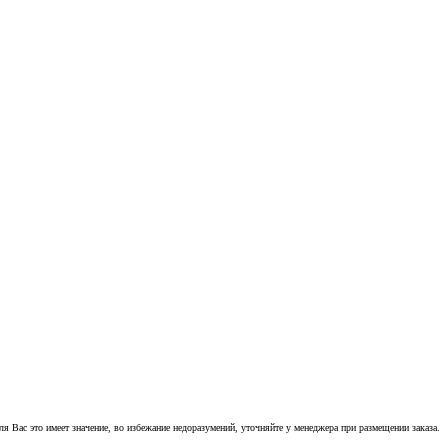
 Вас это имеет значение, во избежание недоразумений, уточняйте у менеджера при размещении заказа.