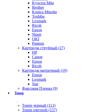
Kyocera Mita
Brother
Konica Minolta
Toshiba
Lexmark
Ricoh
Epson
Sharp
OKI
Pantum
Картридж струйный (27)
HP
Canon
Epson
Ricoh
Картридж матричный (19)
Epson
Lexmark
Star
Факсовая Пленка (9)
Тонер
.
Тонер черный (113)
Тонер цветной (157)