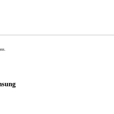
ии.
msung