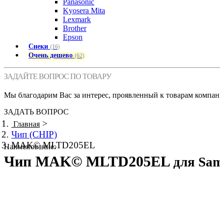
Panasonic
Kyosera Mita
Lexmark
Brother
Epson
Снеки
(16)
Очень дешево
(62)
ЗАДАЙТЕ ВОПРОС ПО ТОВАРУ
Мы благодарим Вас за интерес, проявленный к товарам компан
ЗАДАТЬ ВОПРОС
>
Главная
Чип (CHIP)
MAK© MLTD205EL
Наименование:
Чип MAK© MLTD205EL
для Sa