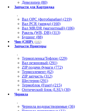
Девелопер (80)
Запчасти для Картриджа
.
Вал OPC (фотобарабан) (219)
Вал PCR (заряда) (160)
Вал MR/DR (магнитный) (106)
Ракель (WB, DB) (313)
Бушинг (88)
Чип (CHIP)
(1102)
Запчасти Принтеры
.
Термопленка/Тефлон (229)
Вал резиновый (291)
ZIP подачи бумаги (772)
Термоэлемент (62)
ZIP запчасть (312)
Шестерня (291)
Термоблок (Fuser) (215)
Оптический блок (LSU) (30)
Чернила
.
Чернила водорастворимые (36)
Чернила пигментные (11)