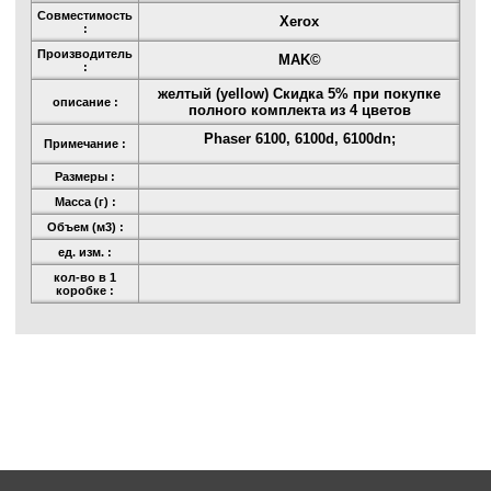
Совместимость
Xerox
:
Производитель
MAK©
:
желтый (yellow) Скидка 5% при покупке
описание :
полного комплекта из 4 цветов
Phaser 6100, 6100d, 6100dn;
Примечание :
Размеры :
Масса (г) :
Объем (м3) :
ед. изм. :
кол-во в 1
коробке :