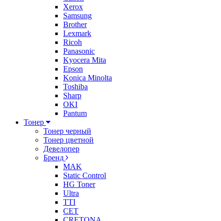
Xerox
Samsung
Brother
Lexmark
Ricoh
Panasonic
Kyocera Mita
Epson
Konica Minolta
Toshiba
Sharp
OKI
Pantum
Тонер
Тонер черный
Тонер цветной
Девелопер
Бренд
MAK
Static Control
HG Toner
Ultra
TTI
CET
CRETONA