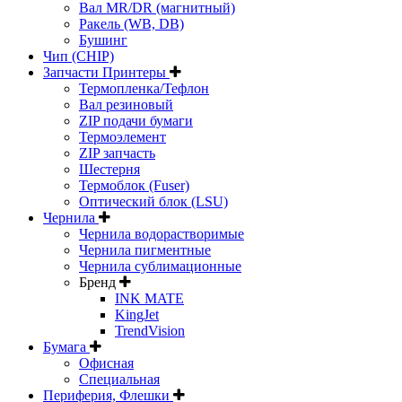
Вал MR/DR (магнитный)
Ракель (WB, DB)
Бушинг
Чип (CHIP)
Запчасти Принтеры
Термопленка/Тефлон
Вал резиновый
ZIP подачи бумаги
Термоэлемент
ZIP запчасть
Шестерня
Термоблок (Fuser)
Оптический блок (LSU)
Чернила
Чернила водорастворимые
Чернила пигментные
Чернила сублимационные
Бренд
INK MATE
KingJet
TrendVision
Бумага
Офисная
Специальная
Периферия, Флешки