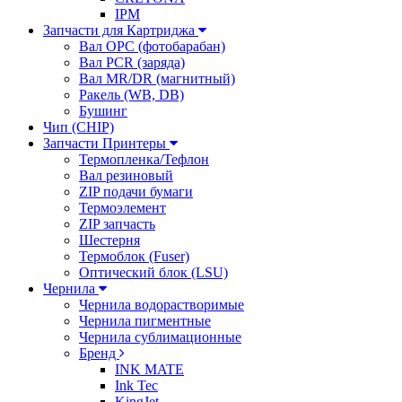
IPM
Запчасти для Картриджа
Вал OPC (фотобарабан)
Вал PCR (заряда)
Вал MR/DR (магнитный)
Ракель (WB, DB)
Бушинг
Чип (CHIP)
Запчасти Принтеры
Термопленка/Тефлон
Вал резиновый
ZIP подачи бумаги
Термоэлемент
ZIP запчасть
Шестерня
Термоблок (Fuser)
Оптический блок (LSU)
Чернила
Чернила водорастворимые
Чернила пигментные
Чернила сублимационные
Бренд
INK MATE
Ink Tec
KingJet