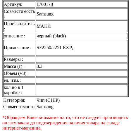
Артикул:
1700178
Совместимость
Samsung
:
Производитель
MAK©
:
описание :
черный (black)
Примечание :
SF2250/2251 EXP;
Размеры :
Масса (г) :
3.3
Объем (м3) :
ед. изм. :
кол-во в 1
коробке :
Категория:
Чип (CHIP)
Совместимость:
Samsung
*Обращаем Ваше внимание на то, что не следует производить
оплату заказа до подтверждения наличия товара на складе
интернет-магазина.