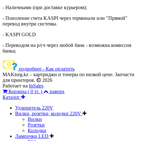
- Наличными (при доставке курьером);
- Пополение счета KASPI через терминали или "Прямой"
перевод внутри системы.
- KASPI GOLD
- Переводом на р/сч через любой банк - возможна комиссия
банка;
подробнее - Как оплатить
MAKtorg.kz – картриджи и тонеры по низкой цене. Запчасти
для принтеров.
2026
Работает на
InSales
Корзина (
0 тг.
)
наверх
Каталог
Удлинитель 220V
Вилки, розетки, колодки 220V
Вилки
Розетки
Колодки
Лампочки LED