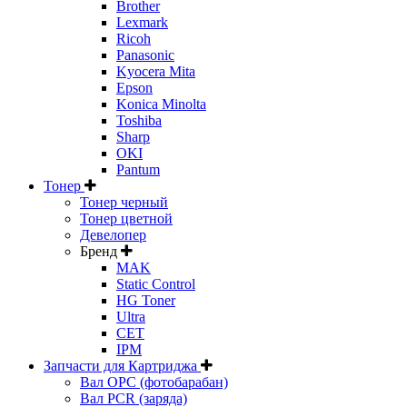
Brother
Lexmark
Ricoh
Panasonic
Kyocera Mita
Epson
Konica Minolta
Toshiba
Sharp
OKI
Pantum
Тонер
Тонер черный
Тонер цветной
Девелопер
Бренд
MAK
Static Control
HG Toner
Ultra
CET
IPM
Запчасти для Картриджа
Вал OPC (фотобарабан)
Вал PCR (заряда)