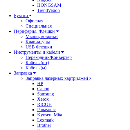
HONGSAM
TrendVision
Бумага
Офисная
Специальная
Периферия, Флешки
Мыши, коврики
Клавиатуры
USB Флешки
Инструменты и кабели
Переходник/Конвертер
Кабель (шт)
Кабель (м)
Заправка
Заправка лазерных картриджей
HP
Canon
Samsung
Xerox
RICOH
Panasonic
Kyosera Mita
Lexmark
Brother