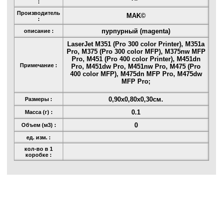
:
Производитель
MAK©
:
пурпурный (magenta)
описание :
LaserJet M351 (Pro 300 color Printer), M351a
Pro, M375 (Pro 300 color MFP), M375nw MFP
Pro, M451 (Pro 400 color Printer), M451dn
Примечание :
Pro, M451dw Pro, M451nw Pro, M475 (Pro
400 color MFP), M475dn MFP Pro, M475dw
MFP Pro;
0,90x0,80x0,30см.
Размеры :
0.1
Масса (г) :
0
Объем (м3) :
ед. изм. :
кол-во в 1
коробке :