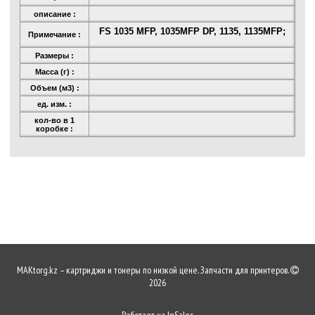
описание :
FS 1035 MFP, 1035MFP DP, 1135, 1135MFP;
Примечание :
Размеры :
Масса (г) :
Объем (м3) :
ед. изм. :
кол-во в 1
коробке :
MAKtorg.kz – картриджи и тонеры по низкой цене. Запчасти для принтеров.
2026