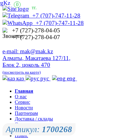
0
-
тг.
+7 (707)-747-11-28
+7 (707)-747-11-28
+7 (727)-278-04-05
+7 (727)-278-04-07
e-mail: mak@mak.kz
Алматы, Макатаева 127/11,
Блок 2, цоколь 470
(посмотреть на карте)
қаз
рус
eng
Главная
О нас
Сервис
Новости
Партнерам
Доставка / склады
Оплата
Артикул:
1700268
Контакты
Прайс