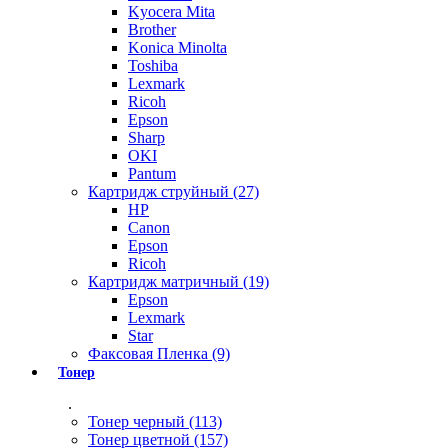
Kyocera Mita
Brother
Konica Minolta
Toshiba
Lexmark
Ricoh
Epson
Sharp
OKI
Pantum
Картридж струйный (27)
HP
Canon
Epson
Ricoh
Картридж матричный (19)
Epson
Lexmark
Star
Факсовая Пленка (9)
Тонер
.
Тонер черный (113)
Тонер цветной (157)