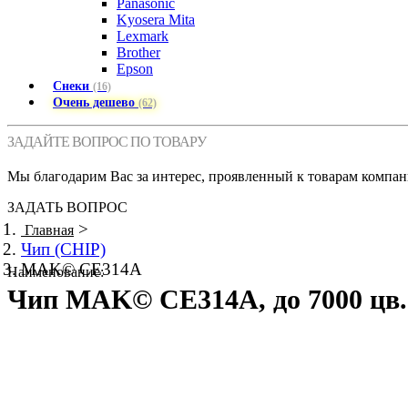
Panasonic
Kyosera Mita
Lexmark
Brother
Epson
Снеки
(16)
Очень дешево
(62)
ЗАДАЙТЕ ВОПРОС ПО ТОВАРУ
Мы благодарим Вас за интерес, проявленный к товарам компан
ЗАДАТЬ ВОПРОС
>
Главная
Чип (CHIP)
MAK© CE314A
Наименование:
Чип MAK© CE314A, до 7000 цв. с