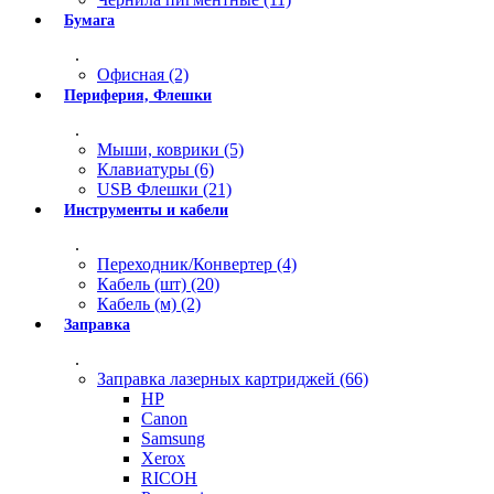
Бумага
.
Офисная (2)
Периферия, Флешки
.
Мыши, коврики (5)
Клавиатуры (6)
USB Флешки (21)
Инструменты и кабели
.
Переходник/Конвертер (4)
Кабель (шт) (20)
Кабель (м) (2)
Заправка
.
Заправка лазерных картриджей (66)
HP
Canon
Samsung
Xerox
RICOH