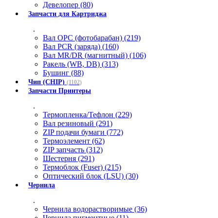
Девелопер (80)
Запчасти для Картриджа
.
Вал OPC (фотобарабан) (219)
Вал PCR (заряда) (160)
Вал MR/DR (магнитный) (106)
Ракель (WB, DB) (313)
Бушинг (88)
Чип (CHIP)
(1102)
Запчасти Принтеры
.
Термопленка/Тефлон (229)
Вал резиновый (291)
ZIP подачи бумаги (772)
Термоэлемент (62)
ZIP запчасть (312)
Шестерня (291)
Термоблок (Fuser) (215)
Оптический блок (LSU) (30)
Чернила
.
Чернила водорастворимые (36)
Чернила пигментные (11)