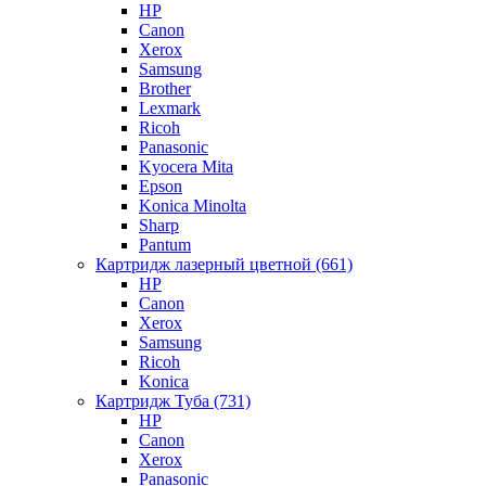
HP
Canon
Xerox
Samsung
Brother
Lexmark
Ricoh
Panasonic
Kyocera Mita
Epson
Konica Minolta
Sharp
Pantum
Картридж лазерный цветной (661)
HP
Canon
Xerox
Samsung
Ricoh
Konica
Картридж Туба (731)
HP
Canon
Xerox
Panasonic