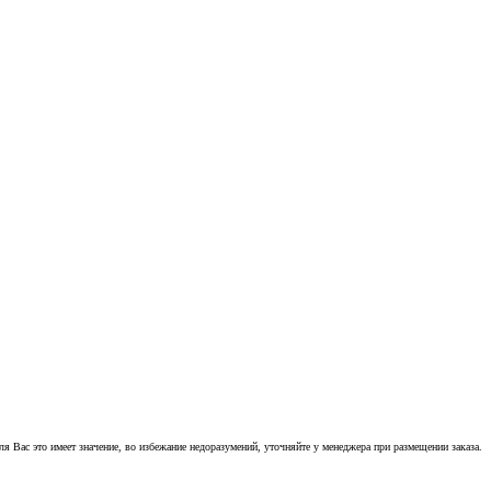
 Вас это имеет значение, во избежание недоразумений, уточняйте у менеджера при размещении заказа.