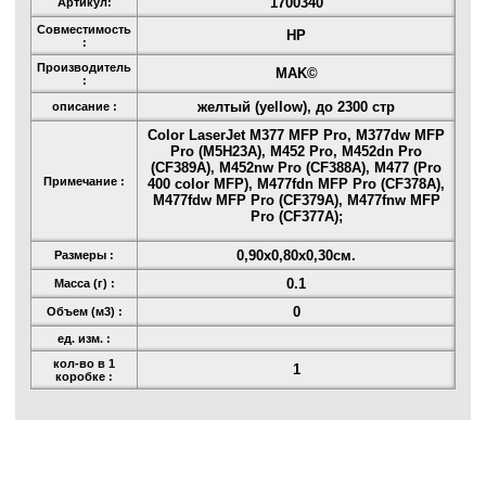
1700340
Артикул:
Совместимость
HP
:
Производитель
MAK©
:
желтый (yellow), до 2300 стр
описание :
Color LaserJet M377 MFP Pro, M377dw MFP
Pro (M5H23A), M452 Pro, M452dn Pro
(CF389A), M452nw Pro (CF388A), M477 (Pro
Примечание :
400 color MFP), M477fdn MFP Pro (CF378A),
M477fdw MFP Pro (CF379A), M477fnw MFP
Pro (CF377A);
0,90x0,80x0,30см.
Размеры :
0.1
Масса (г) :
0
Объем (м3) :
ед. изм. :
кол-во в 1
1
коробке :