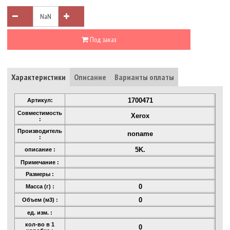
Под заказ
Характеристики
Описание
Варианты оплаты
1700471
Артикул:
Совместимость
Xerox
:
Производитель
noname
:
5K.
описание :
Примечание :
Размеры :
0
Масса (г) :
0
Объем (м3) :
ед. изм. :
кол-во в 1
0