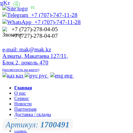
0
-
тг.
+7 (707)-747-11-28
+7 (707)-747-11-28
+7 (727)-278-04-05
+7 (727)-278-04-07
e-mail: mak@mak.kz
Алматы, Макатаева 127/11,
Блок 2, цоколь 470
(посмотреть на карте)
қаз
рус
eng
Главная
О нас
Сервис
Новости
Партнерам
Доставка / склады
Оплата
Артикул:
1700491
Контакты
Прайс