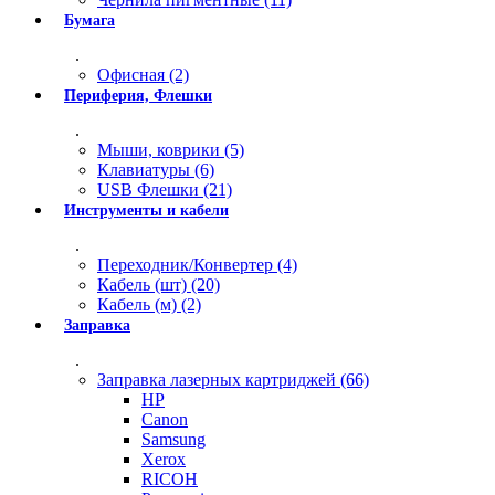
Бумага
.
Офисная (2)
Периферия, Флешки
.
Мыши, коврики (5)
Клавиатуры (6)
USB Флешки (21)
Инструменты и кабели
.
Переходник/Конвертер (4)
Кабель (шт) (20)
Кабель (м) (2)
Заправка
.
Заправка лазерных картриджей (66)
HP
Canon
Samsung
Xerox
RICOH