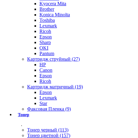
Kyocera Mita
Brother
Konica Minolta
Toshiba
Lexmark
Ricoh
Epson
Sharp
OKI
Pantum
Картридж струйный (27)
HP
Canon
Epson
Ricoh
Картридж матричный (19)
Epson
Lexmark
Star
Факсовая Пленка (9)
Тонер
.
Тонер черный (113)
Тонер цветной (157)