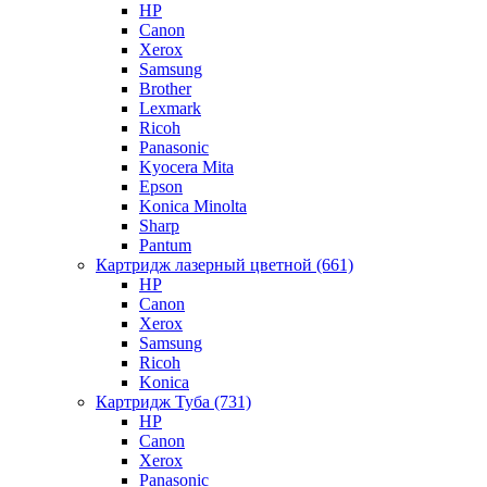
HP
Canon
Xerox
Samsung
Brother
Lexmark
Ricoh
Panasonic
Kyocera Mita
Epson
Konica Minolta
Sharp
Pantum
Картридж лазерный цветной (661)
HP
Canon
Xerox
Samsung
Ricoh
Konica
Картридж Туба (731)
HP
Canon
Xerox
Panasonic