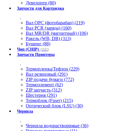
Девелопер (80)
Запчасти для Картриджа
.
Вал OPC (фотобарабан) (219)
Вал PCR (заряда) (160)
Вал MR/DR (магнитный) (106)
Ракель (WB, DB) (313)
Бушинг (88)
Чип (CHIP)
(1102)
Запчасти Принтеры
.
Термопленка/Тефлон (229)
Вал резиновый (291)
ZIP подачи бумаги (772)
Термоэлемент (62)
ZIP запчасть (312)
Шестерня (291)
Термоблок (Fuser) (215)
Оптический блок (LSU) (30)
Чернила
.
Чернила водорастворимые (36)
Чернила пигментные (11)