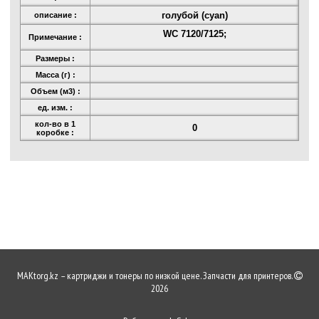
голубой (cyan)
описание :
WC 7120/7125;
Примечание :
Размеры :
Масса (г) :
Объем (м3) :
ед. изм. :
кол-во в 1
0
коробке :
MAKtorg.kz – картриджи и тонеры по низкой цене. Запчасти для принтеров.
2026