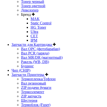
Тонер черный
Тонер цветной
Девелопер
Бренд
MAK
Static Control
HG Toner
Ultra
CET
IPM
Запчасти для Картриджа
Вал OPC (фотобарабан)
Вал PCR (заряда)
Вал MR/DR (магнитный)
Ракель (WB, DB)
Бушинг
Чип (CHIP)
Запчасти Принтеры
Термопленка/Тефлон
Вал резиновый
ZIP подачи бумаги
Термоэлемент
ZIP запчасть
Шестерня
Термоблок (Fuser)