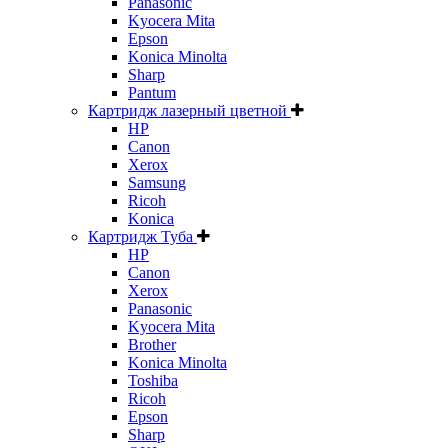
Panasonic
Kyocera Mita
Epson
Konica Minolta
Sharp
Pantum
Картридж лазерный цветной
HP
Canon
Xerox
Samsung
Ricoh
Konica
Картридж Туба
HP
Canon
Xerox
Panasonic
Kyocera Mita
Brother
Konica Minolta
Toshiba
Ricoh
Epson
Sharp