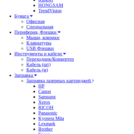
HONGSAM
TrendVision
Бумага
Офисная
Специальная
Периферия, Флешки
Мыши, коврики
Клавиатуры
USB Флешки
Инструменты и кабели
Переходник/Конвертер
Кабель (шт)
Кабель (м)
Заправка
Заправка лазерных картриджей
HP
Canon
Samsung
Xerox
RICOH
Panasonic
Kyosera Mita
Lexmark
Brother