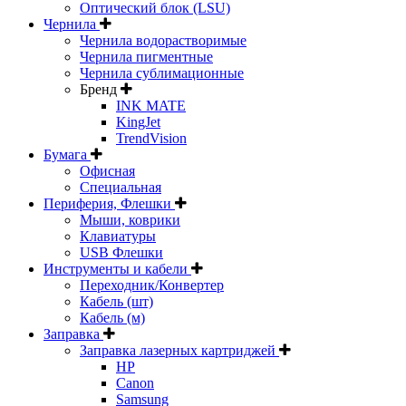
Оптический блок (LSU)
Чернила
Чернила водорастворимые
Чернила пигментные
Чернила сублимационные
Бренд
INK MATE
KingJet
TrendVision
Бумага
Офисная
Специальная
Периферия, Флешки
Мыши, коврики
Клавиатуры
USB Флешки
Инструменты и кабели
Переходник/Конвертер
Кабель (шт)
Кабель (м)
Заправка
Заправка лазерных картриджей
HP
Canon
Samsung