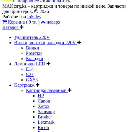
подробнее - Как оплатить
MAKtorg.kz – картриджи и тонеры по низкой цене. Запчасти
для принтеров.
2026
Работает на
InSales
Корзина (
0 тг.
)
наверх
Каталог
Удлинитель 220V
Вилки, розетки, колодки 220V
Вилки
Розетки
Колодки
Лампочки LED
E14
E27
GX53
Картридж
Картридж лазерный
HP
Canon
Xerox
Samsung
Brother
Lexmark
Ricoh