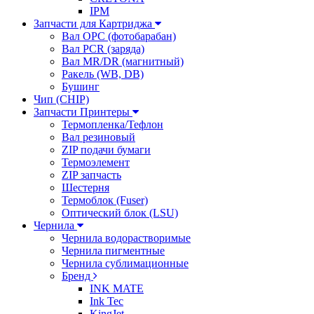
IPM
Запчасти для Картриджа
Вал OPC (фотобарабан)
Вал PCR (заряда)
Вал MR/DR (магнитный)
Ракель (WB, DB)
Бушинг
Чип (CHIP)
Запчасти Принтеры
Термопленка/Тефлон
Вал резиновый
ZIP подачи бумаги
Термоэлемент
ZIP запчасть
Шестерня
Термоблок (Fuser)
Оптический блок (LSU)
Чернила
Чернила водорастворимые
Чернила пигментные
Чернила сублимационные
Бренд
INK MATE
Ink Tec
KingJet