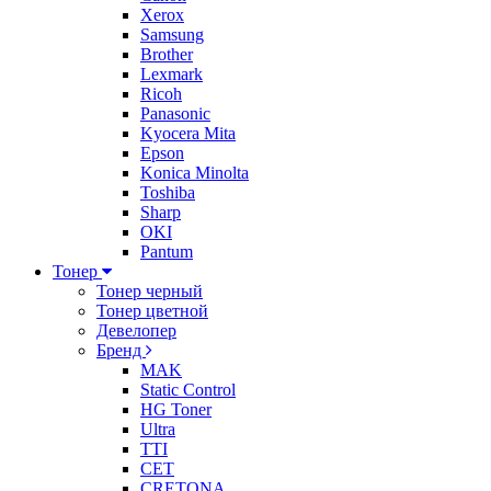
Xerox
Samsung
Brother
Lexmark
Ricoh
Panasonic
Kyocera Mita
Epson
Konica Minolta
Toshiba
Sharp
OKI
Pantum
Тонер
Тонер черный
Тонер цветной
Девелопер
Бренд
MAK
Static Control
HG Toner
Ultra
TTI
CET
CRETONA