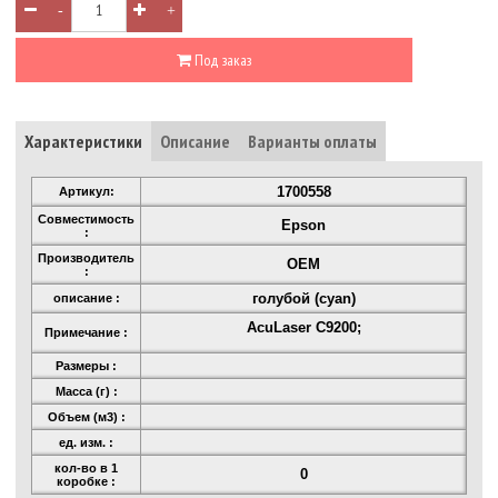
-
+
Под заказ
Характеристики
Описание
Варианты оплаты
1700558
Артикул:
Совместимость
Epson
:
Производитель
OEM
:
голубой (cyan)
описание :
AcuLaser C9200;
Примечание :
Размеры :
Масса (г) :
Объем (м3) :
ед. изм. :
кол-во в 1
0
коробке :