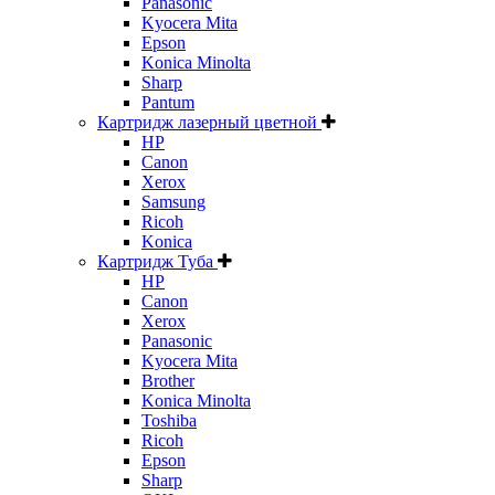
Panasonic
Kyocera Mita
Epson
Konica Minolta
Sharp
Pantum
Картридж лазерный цветной
HP
Canon
Xerox
Samsung
Ricoh
Konica
Картридж Туба
HP
Canon
Xerox
Panasonic
Kyocera Mita
Brother
Konica Minolta
Toshiba
Ricoh
Epson
Sharp