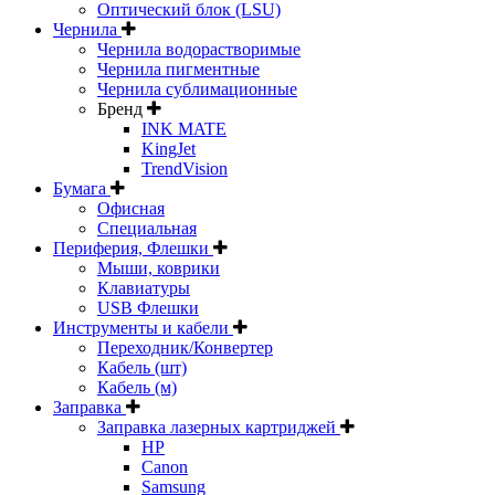
Оптический блок (LSU)
Чернила
Чернила водорастворимые
Чернила пигментные
Чернила сублимационные
Бренд
INK MATE
KingJet
TrendVision
Бумага
Офисная
Специальная
Периферия, Флешки
Мыши, коврики
Клавиатуры
USB Флешки
Инструменты и кабели
Переходник/Конвертер
Кабель (шт)
Кабель (м)
Заправка
Заправка лазерных картриджей
HP
Canon
Samsung