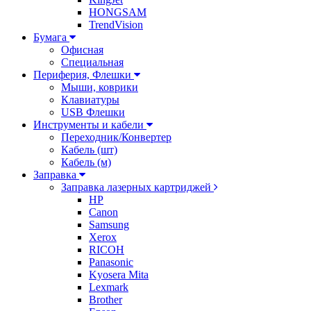
HONGSAM
TrendVision
Бумага
Офисная
Специальная
Периферия, Флешки
Мыши, коврики
Клавиатуры
USB Флешки
Инструменты и кабели
Переходник/Конвертер
Кабель (шт)
Кабель (м)
Заправка
Заправка лазерных картриджей
HP
Canon
Samsung
Xerox
RICOH
Panasonic
Kyosera Mita
Lexmark
Brother