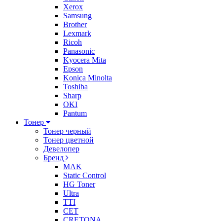
Xerox
Samsung
Brother
Lexmark
Ricoh
Panasonic
Kyocera Mita
Epson
Konica Minolta
Toshiba
Sharp
OKI
Pantum
Тонер
Тонер черный
Тонер цветной
Девелопер
Бренд
MAK
Static Control
HG Toner
Ultra
TTI
CET
CRETONA