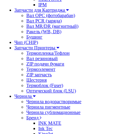
IPM
Запчасти для Картриджа
Вал OPC (фотобарабан)
Вал PCR (заряда)
Вал MR/DR (магнитный)
Ракель (WB, DB)
Бушинг
Чип (CHIP)
Запчасти Принтеры
Термопленка/Тефлон
Вал резиновый
ZIP подачи бумаги
Термоэлемент
ZIP запчасть
Шестерня
Термоблок (Fuser)
Оптический блок (LSU)
Чернила
Чернила водорастворимые
Чернила пигментные
Чернила сублимационные
Бренд
INK MATE
Ink Tec
KingJet