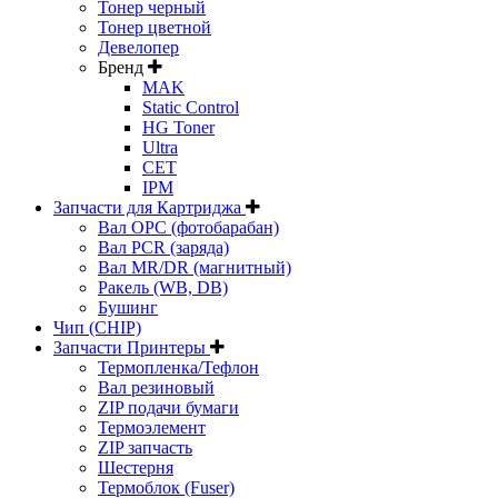
Тонер черный
Тонер цветной
Девелопер
Бренд
MAK
Static Control
HG Toner
Ultra
CET
IPM
Запчасти для Картриджа
Вал OPC (фотобарабан)
Вал PCR (заряда)
Вал MR/DR (магнитный)
Ракель (WB, DB)
Бушинг
Чип (CHIP)
Запчасти Принтеры
Термопленка/Тефлон
Вал резиновый
ZIP подачи бумаги
Термоэлемент
ZIP запчасть
Шестерня
Термоблок (Fuser)