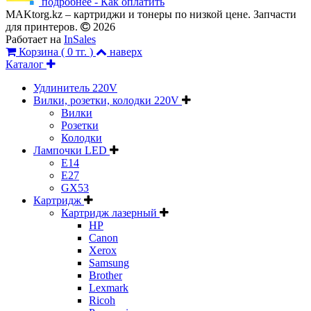
подробнее - Как оплатить
MAKtorg.kz – картриджи и тонеры по низкой цене. Запчасти
для принтеров.
2026
Работает на
InSales
Корзина (
0 тг.
)
наверх
Каталог
Удлинитель 220V
Вилки, розетки, колодки 220V
Вилки
Розетки
Колодки
Лампочки LED
E14
E27
GX53
Картридж
Картридж лазерный
HP
Canon
Xerox
Samsung
Brother
Lexmark
Ricoh