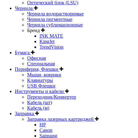
Оптический блок (LSU)
Чернила
Чернила водорастворимые
Чернила пигментные
Чернила сублимационные
Бренд
INK MATE
KingJet
TrendVision
Бумага
Офисная
Специальная
Периферия, Флешки
Мыши, коврики
Клавиатуры
USB Флешки
Инструменты и кабели
Переходник/Конвертер
Кабель (шт)
Кабель (м)
Заправка
Заправка лазерных картриджей
HP
Canon
Samsung