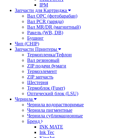
IPM
Запчасти для Картриджа
Вал OPC (фотобарабан)
Вал PCR (заряда)
Вал MR/DR (магнитный)
Ракель (WB, DB)
Бушинг
Чип (CHIP)
Запчасти Принтеры
Термопленка/Тефлон
Вал резиновый
ZIP подачи бумаги
Термоэлемент
ZIP запчасть
Шестерня
Термоблок (Fuser)
Оптический блок (LSU)
Чернила
Чернила водорастворимые
Чернила пигментные
Чернила сублимационные
Бренд
INK MATE
Ink Tec
KingJet