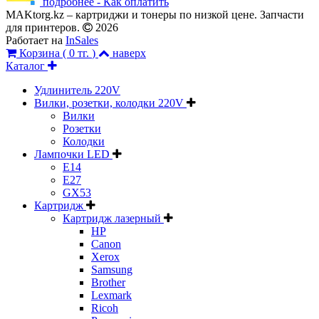
подробнее - Как оплатить
MAKtorg.kz – картриджи и тонеры по низкой цене. Запчасти
для принтеров.
2026
Работает на
InSales
Корзина (
0 тг.
)
наверх
Каталог
Удлинитель 220V
Вилки, розетки, колодки 220V
Вилки
Розетки
Колодки
Лампочки LED
E14
E27
GX53
Картридж
Картридж лазерный
HP
Canon
Xerox
Samsung
Brother
Lexmark
Ricoh