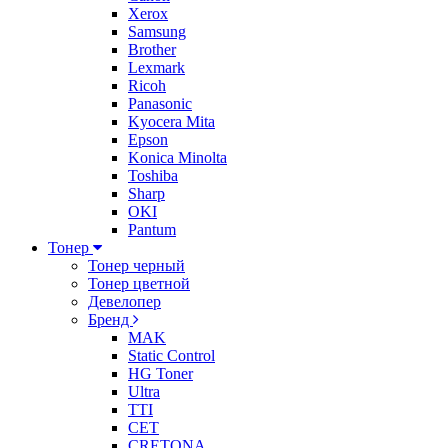
Xerox
Samsung
Brother
Lexmark
Ricoh
Panasonic
Kyocera Mita
Epson
Konica Minolta
Toshiba
Sharp
OKI
Pantum
Тонер
Тонер черный
Тонер цветной
Девелопер
Бренд
MAK
Static Control
HG Toner
Ultra
TTI
CET
CRETONA