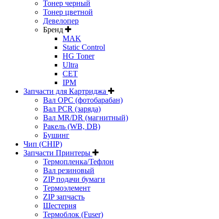
Тонер черный
Тонер цветной
Девелопер
Бренд
MAK
Static Control
HG Toner
Ultra
CET
IPM
Запчасти для Картриджа
Вал OPC (фотобарабан)
Вал PCR (заряда)
Вал MR/DR (магнитный)
Ракель (WB, DB)
Бушинг
Чип (CHIP)
Запчасти Принтеры
Термопленка/Тефлон
Вал резиновый
ZIP подачи бумаги
Термоэлемент
ZIP запчасть
Шестерня
Термоблок (Fuser)