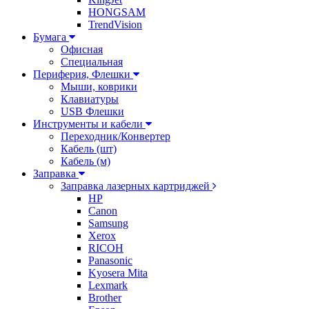
HONGSAM
TrendVision
Бумага
Офисная
Специальная
Периферия, Флешки
Мыши, коврики
Клавиатуры
USB Флешки
Инструменты и кабели
Переходник/Конвертер
Кабель (шт)
Кабель (м)
Заправка
Заправка лазерных картриджей
HP
Canon
Samsung
Xerox
RICOH
Panasonic
Kyosera Mita
Lexmark
Brother