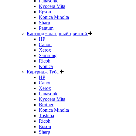
Panasonic
Kyocera Mita
Epson
Konica Minolta
Sharp
Pantum
Картридж лазерный цветной
HP
Canon
Xerox
Samsung
Ricoh
Konica
Картридж Туба
HP
Canon
Xerox
Panasonic
Kyocera Mita
Brother
Konica Minolta
Toshiba
Ricoh
Epson
Sharp