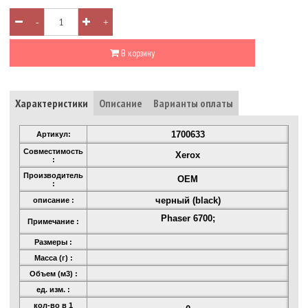
-
+
В корзину
Характеристики
Описание
Варианты оплаты
1700633
Артикул:
Совместимость
Xerox
:
Производитель
OEM
:
черный (black)
описание :
Phaser 6700;
Примечание :
Размеры :
Масса (г) :
Объем (м3) :
ед. изм. :
кол-во в 1