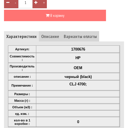
-
+
В корзину
Характеристики
Описание
Варианты оплаты
1700676
Артикул:
Совместимость
HP
:
Производитель
OEM
:
черный (black)
описание :
CLJ 4700;
Примечание :
Размеры :
Масса (г) :
Объем (м3) :
ед. изм. :
кол-во в 1
0
коробке :