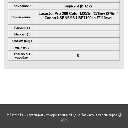
черный (black)
описание :
LaserJet Pro 200 Color M251n /276nw /276n /
Примечание :
Canon i-SENSYS LBP7100cn /7110cw;
Размеры :
Масса (г) :
Объем (м3) :
ед. изм. :
кол-во в 1
0
коробке :
MAKtorg.kz – картриджи и тонеры по низкой цене. Запчасти для принтеров.
2026