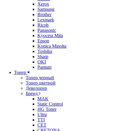
Xerox
Samsung
Brother
Lexmark
Ricoh
Panasonic
Kyocera Mita
Epson
Konica Minolta
Toshiba
Sharp
OKI
Pantum
Тонер
Тонер черный
Тонер цветной
Девелопер
Бренд
MAK
Static Control
HG Toner
Ultra
TTI
CET
CRETONA