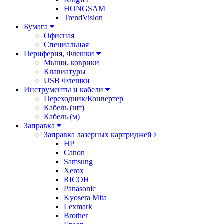
HONGSAM
TrendVision
Бумага
Офисная
Специальная
Периферия, Флешки
Мыши, коврики
Клавиатуры
USB Флешки
Инструменты и кабели
Переходник/Конвертер
Кабель (шт)
Кабель (м)
Заправка
Заправка лазерных картриджей
HP
Canon
Samsung
Xerox
RICOH
Panasonic
Kyosera Mita
Lexmark
Brother