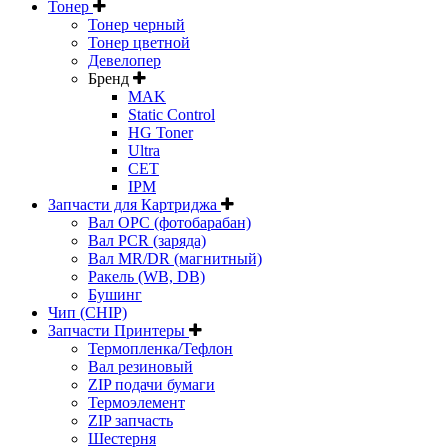
Тонер
Тонер черный
Тонер цветной
Девелопер
Бренд
MAK
Static Control
HG Toner
Ultra
CET
IPM
Запчасти для Картриджа
Вал OPC (фотобарабан)
Вал PCR (заряда)
Вал MR/DR (магнитный)
Ракель (WB, DB)
Бушинг
Чип (CHIP)
Запчасти Принтеры
Термопленка/Тефлон
Вал резиновый
ZIP подачи бумаги
Термоэлемент
ZIP запчасть
Шестерня