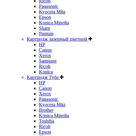
Ricoh
Panasonic
Kyocera Mita
Epson
Konica Minolta
Sharp
Pantum
Картридж лазерный цветной
HP
Canon
Xerox
Samsung
Ricoh
Konica
Картридж Туба
HP
Canon
Xerox
Panasonic
Kyocera Mita
Brother
Konica Minolta
Toshiba
Ricoh
Epson