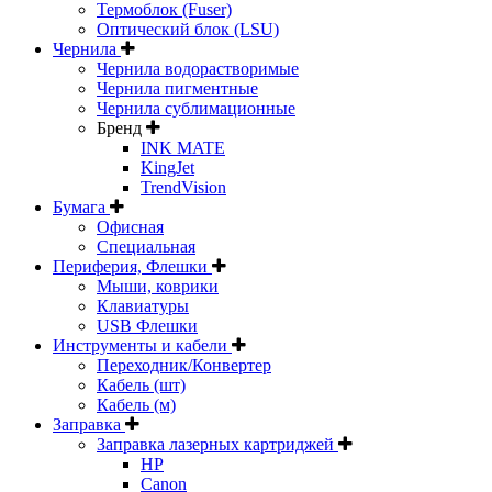
Термоблок (Fuser)
Оптический блок (LSU)
Чернила
Чернила водорастворимые
Чернила пигментные
Чернила сублимационные
Бренд
INK MATE
KingJet
TrendVision
Бумага
Офисная
Специальная
Периферия, Флешки
Мыши, коврики
Клавиатуры
USB Флешки
Инструменты и кабели
Переходник/Конвертер
Кабель (шт)
Кабель (м)
Заправка
Заправка лазерных картриджей
HP
Canon