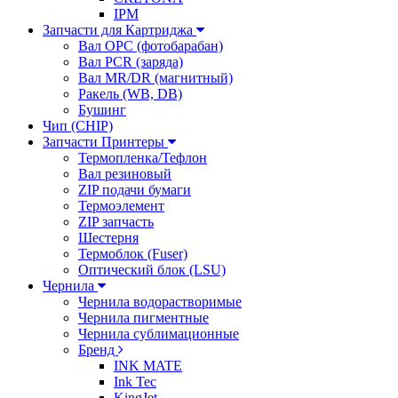
IPM
Запчасти для Картриджа
Вал OPC (фотобарабан)
Вал PCR (заряда)
Вал MR/DR (магнитный)
Ракель (WB, DB)
Бушинг
Чип (CHIP)
Запчасти Принтеры
Термопленка/Тефлон
Вал резиновый
ZIP подачи бумаги
Термоэлемент
ZIP запчасть
Шестерня
Термоблок (Fuser)
Оптический блок (LSU)
Чернила
Чернила водорастворимые
Чернила пигментные
Чернила сублимационные
Бренд
INK MATE
Ink Tec
KingJet