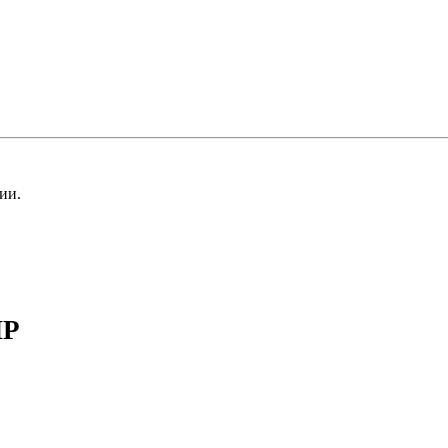
ии.
HP