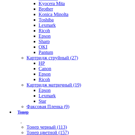
Kyocera Mita
Brother
Konica Minolta
Toshiba
Lexmark
Ricoh
Epson
Sharp
OKI
Pantum
Картридж струйный (27)
HP
Canon
Epson
Ricoh
Картридж матричный (19)
Epson
Lexmark
Star
Факсовая Пленка (9)
Тонер
.
Тонер черный (113)
Тонер цветной (157)