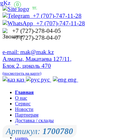
0
-
тг.
+7 (707)-747-11-28
+7 (707)-747-11-28
+7 (727)-278-04-05
+7 (727)-278-04-07
e-mail: mak@mak.kz
Алматы, Макатаева 127/11,
Блок 2, цоколь 470
(посмотреть на карте)
қаз
рус
eng
Главная
О нас
Сервис
Новости
Партнерам
Доставка / склады
Оплата
Артикул:
1700780
Контакты
Прайс