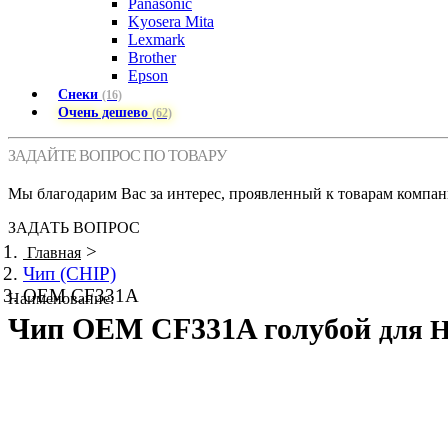
Panasonic
Kyosera Mita
Lexmark
Brother
Epson
Снеки
(16)
Очень дешево
(62)
ЗАДАЙТЕ ВОПРОС ПО ТОВАРУ
Мы благодарим Вас за интерес, проявленный к товарам компан
ЗАДАТЬ ВОПРОС
>
Главная
Чип (CHIP)
OEM CF331A
Наименование:
Чип OEM CF331A голубой
для 