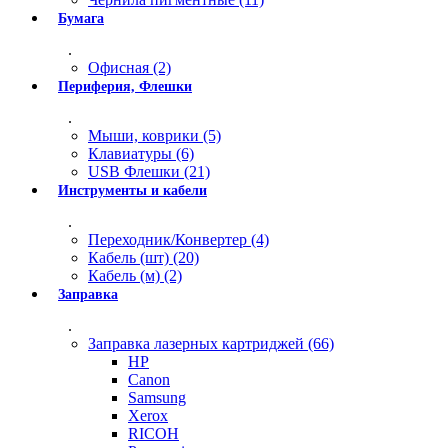
Бумага
.
Офисная (2)
Периферия, Флешки
.
Мыши, коврики (5)
Клавиатуры (6)
USB Флешки (21)
Инструменты и кабели
.
Переходник/Конвертер (4)
Кабель (шт) (20)
Кабель (м) (2)
Заправка
.
Заправка лазерных картриджей (66)
HP
Canon
Samsung
Xerox
RICOH