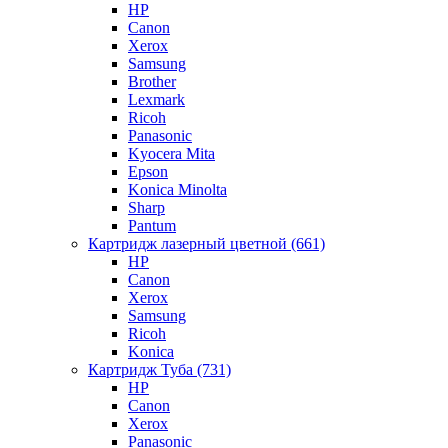
HP
Canon
Xerox
Samsung
Brother
Lexmark
Ricoh
Panasonic
Kyocera Mita
Epson
Konica Minolta
Sharp
Pantum
Картридж лазерный цветной (661)
HP
Canon
Xerox
Samsung
Ricoh
Konica
Картридж Туба (731)
HP
Canon
Xerox
Panasonic