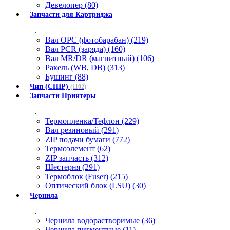
Девелопер (80)
Запчасти для Картриджа
.
Вал OPC (фотобарабан) (219)
Вал PCR (заряда) (160)
Вал MR/DR (магнитный) (106)
Ракель (WB, DB) (313)
Бушинг (88)
Чип (CHIP)
(1102)
Запчасти Принтеры
.
Термопленка/Тефлон (229)
Вал резиновый (291)
ZIP подачи бумаги (772)
Термоэлемент (62)
ZIP запчасть (312)
Шестерня (291)
Термоблок (Fuser) (215)
Оптический блок (LSU) (30)
Чернила
.
Чернила водорастворимые (36)
Чернила пигментные (11)