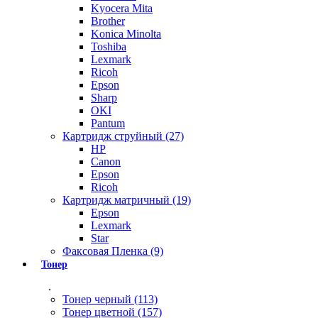
Kyocera Mita
Brother
Konica Minolta
Toshiba
Lexmark
Ricoh
Epson
Sharp
OKI
Pantum
Картридж струйный (27)
HP
Canon
Epson
Ricoh
Картридж матричный (19)
Epson
Lexmark
Star
Факсовая Пленка (9)
Тонер
.
Тонер черный (113)
Тонер цветной (157)