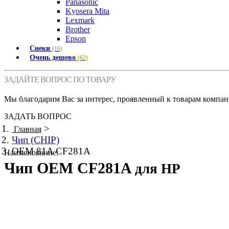
Panasonic
Kyosera Mita
Lexmark
Brother
Epson
Снеки
(16)
Очень дешево
(62)
ЗАДАЙТЕ ВОПРОС ПО ТОВАРУ
Мы благодарим Вас за интерес, проявленный к товарам компан
ЗАДАТЬ ВОПРОС
>
Главная
Чип (CHIP)
OEM 81A CF281A
Наименование:
Чип OEM CF281A
для HP