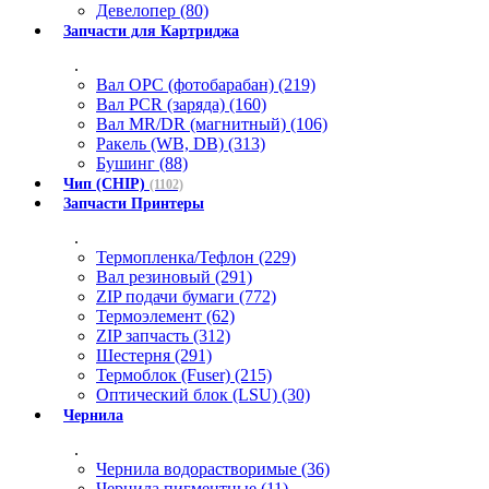
Девелопер (80)
Запчасти для Картриджа
.
Вал OPC (фотобарабан) (219)
Вал PCR (заряда) (160)
Вал MR/DR (магнитный) (106)
Ракель (WB, DB) (313)
Бушинг (88)
Чип (CHIP)
(1102)
Запчасти Принтеры
.
Термопленка/Тефлон (229)
Вал резиновый (291)
ZIP подачи бумаги (772)
Термоэлемент (62)
ZIP запчасть (312)
Шестерня (291)
Термоблок (Fuser) (215)
Оптический блок (LSU) (30)
Чернила
.
Чернила водорастворимые (36)
Чернила пигментные (11)