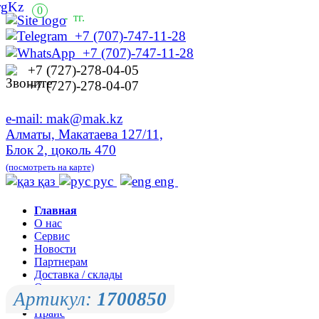
0
-
тг.
+7 (707)-747-11-28
+7 (707)-747-11-28
+7 (727)-278-04-05
+7 (727)-278-04-07
e-mail: mak@mak.kz
Алматы, Макатаева 127/11,
Блок 2, цоколь 470
(посмотреть на карте)
қаз
рус
eng
Главная
О нас
Сервис
Новости
Партнерам
Доставка / склады
Оплата
Артикул:
1700850
Контакты
Прайс