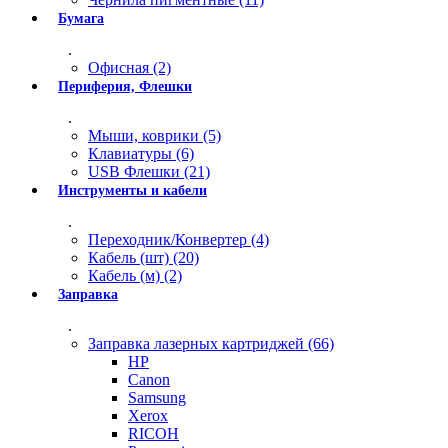
Бумага
.
Офисная (2)
Периферия, Флешки
.
Мыши, коврики (5)
Клавиатуры (6)
USB Флешки (21)
Инструменты и кабели
.
Переходник/Конвертер (4)
Кабель (шт) (20)
Кабель (м) (2)
Заправка
.
Заправка лазерных картриджей (66)
HP
Canon
Samsung
Xerox
RICOH