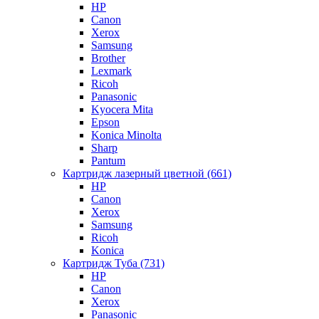
HP
Canon
Xerox
Samsung
Brother
Lexmark
Ricoh
Panasonic
Kyocera Mita
Epson
Konica Minolta
Sharp
Pantum
Картридж лазерный цветной (661)
HP
Canon
Xerox
Samsung
Ricoh
Konica
Картридж Туба (731)
HP
Canon
Xerox
Panasonic