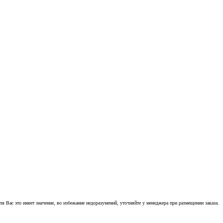
 Вас это имеет значение, во избежание недоразумений, уточняйте у менеджера при размещении заказа.